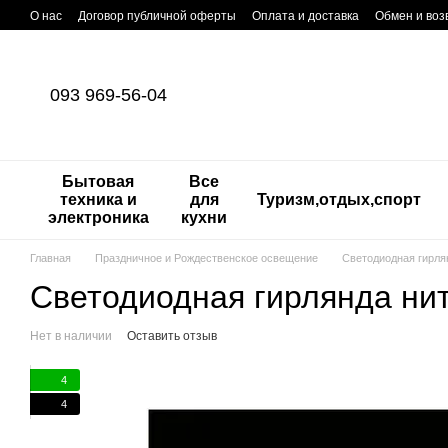
Перейти к основному контенту
О нас
Договор публичной оферты
Оплата и доставка
Обмен и воз
093 969-56-04
Бытовая
Все
техника и
для
Туризм,отдых,спорт
электроника
кухни
Главная
Праздничное и Рождественское освещение
Светодиодная гирлян
Светодиодная гирлянда нит
Нет в наличии
Оставить отзыв
4
4