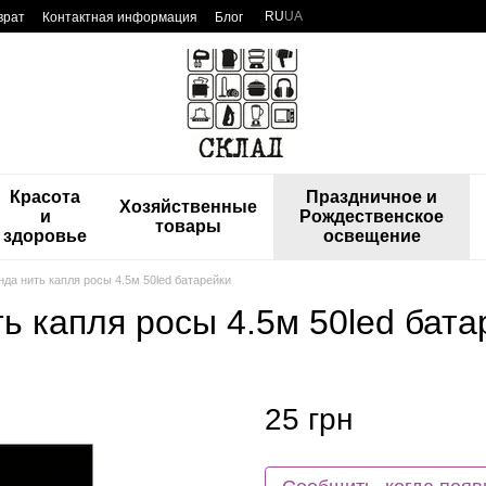
RU
UA
врат
Контактная информация
Блог
Красота
Праздничное и
Хозяйственные
и
Рождественское
товары
здоровье
освещение
да нить капля росы 4.5м 50led батарейки
ь капля росы 4.5м 50led бата
25 грн