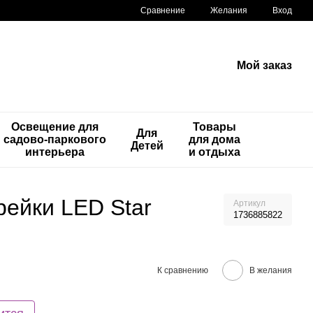
Сравнение
Желания
Вход
Мой заказ
Освещение для
Товары
Для
садово-паркового
для дома
Детей
интерьера
и отдыха
рейки LED Star
Артикул
1736885822
К сравнению
В желания