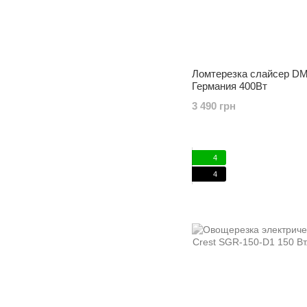
Ломтерезка слайсер D
Германия 400Вт
3 490 грн
4
4