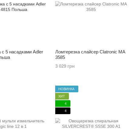
с 5 насадками Adler
Ломтерезка слайсер Clatronic MA
льша
3585
3 029 грн
НОВИНКА
ХИТ
4
4