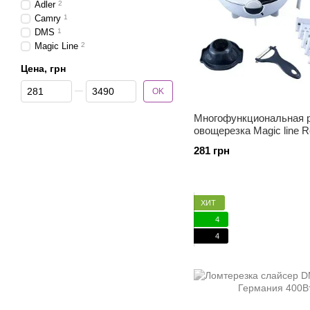
Adler
2
Camry
1
DMS
1
Magic Line
2
Цена, грн
От Цена, грн
До Цена, грн
OK
Многофункциональная 
овощерезка Magic line Ro
281 грн
ХИТ
4
4