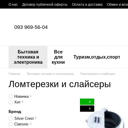
Перейти к основному контенту
О нас
Договор публичной оферты
Оплата и доставка
Обмен и воз
093 969-56-04
Бытовая
Все
техника и
для
Туризм,отдых,спорт
электроника
кухни
Главная
Бытовая техника и электроника
Ломтерезки и слайсеры
Ломтерезки и слайсеры
Новинка
1
4
Хит
4
4
Бренд
Silver Crest
2
Clatronic
1