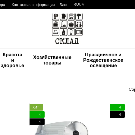
RU
UA
врат
Контактная информация
Блог
Красота
Праздничное и
Хозяйственные
и
Рождественское
товары
здоровье
освещение
Со
ХИТ
4
4
4
4