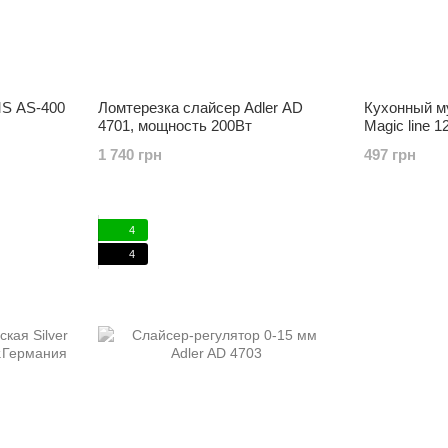
MS AS-400
Ломтерезка слайсер Adler AD
Кухонный м
4701, мощность 200Вт
Magic line 1
1 740 грн
497 грн
4
4