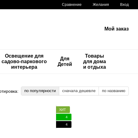
Сравнение
Желания
Вход
Мой заказ
Освещение для
Товары
Для
садово-паркового
для дома
Детей
интерьера
и отдыха
по популярности
сначала дешевле
по названию
ртировка:
ХИТ
4
4