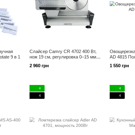
ручная
Слайсер Camry CR 4702 400 Вт,
Овощерезка 
tate 9 в 1
нож 19 см, регулировка 0–15 мм,
AD 4815 По
металлическая, серебристая
2 960 грн
1 550 грн
4
4
4
4