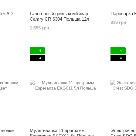
ler AD
Галогенный гриль комбивар
Пароварка 
Camry CR 6304 Польша 12л
916 грн
1 655 грн
4
4
4
4
лновки
Мультиварка 11 программ
Электрическ
Esperanza EKG011 5л Польша
Crest SDG 9