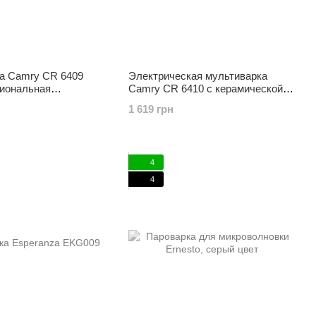
а Camry CR 6409
Электрическая мультиварка
иональная
Camry CR 6410 с керамической
кая
миской на 6,5 л
1 619 грн
4
4