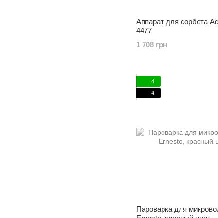
Аппарат для сорбета Ad
4477
1 708 грн
4
4
Пароварка для микрово
Ernesto, красный цвет