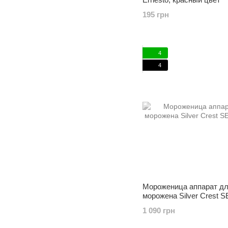
195 грн
4
4
Мороженица аппарат д
морожена Silver Crest 
B2
1 090 грн