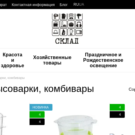
RU
UA
врат
Контактная информация
Блог
Красота
Праздничное и
Хозяйственные
и
Рождественское
товары
здоровье
освещение
арки, комбивары
ысоварки, комбивары
Со
НОВИНКА
4
4
4
4