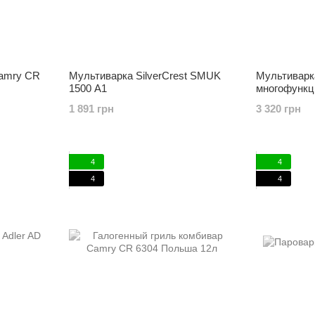
Camry CR
Мультиварка SilverCrest SMUK
Мультиварк
1500 A1
многофункц
электричес
1 891 грн
3 320 грн
4
4
4
4