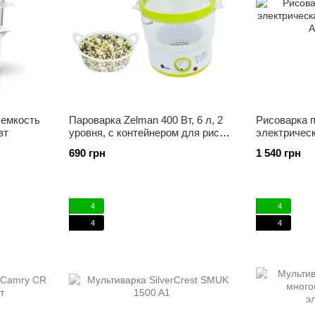
 емкость
Пароварка Zelman 400 Вт, 6 л, 2
Рисоварка п
вт
уровня, с контейнером для риса,
электрическ
компактная кухонная техника
400 A2 Гер
690 грн
1 540 грн
4
4
4
4