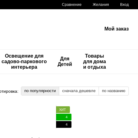
Сравнение
Желания
Вход
Мой заказ
Освещение для
Товары
Для
садово-паркового
для дома
Детей
интерьера
и отдыха
по популярности
сначала дешевле
по названию
ртировка:
ХИТ
4
4