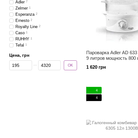
Adler
7
Zelmer
1
Esperanza
2
Ernesto
2
Royalty Line
2
Caso
1
RUHHY
1
Tefal
1
Пароварка Adler AD 633
Цена, грн
9 литров мощность 800 
От Цена, грн
До Цена, грн
OK
1 620 грн
4
4