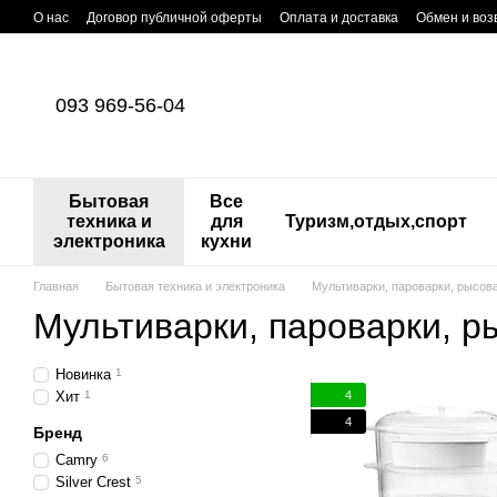
Перейти к основному контенту
О нас
Договор публичной оферты
Оплата и доставка
Обмен и воз
093 969-56-04
Бытовая
Все
техника и
для
Туризм,отдых,спорт
электроника
кухни
Главная
Бытовая техника и электроника
Мультиварки, пароварки, рысов
Мультиварки, пароварки, р
Новинка
1
4
Хит
1
4
Бренд
Camry
6
Silver Crest
5