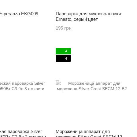
Esperanza EKG009
Пароварка для микроволновки
Ernesto, серый цвет
195 грн
4
4
ая пароварка Silver
Мороженица аппарат для
50Вт C3 9л 3 емкости
морожена Silver Crest SECM 12