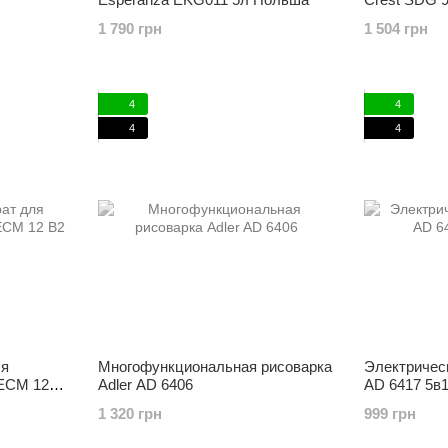
1 790 грн
1 504 грн
4
4
4
4
ля
Многофункциональная рисоварка
Электрическ
SECM 12
Adler AD 6406
AD 6417 5в
1 320 грн
999 грн