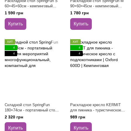
Раскладной стол SpringFun S
Раскладной стол SpringFun M
60×45×60см - кемпинговый
90×60×45см - кемпинговый
портативный стол для туризма
портативный стол для туризма
1 590 грн
1 780 грн
Металлический каркас 30кг
Металлический каркас 30кг
Купить
Купить
ХИТ
ХИТ
4
4
4
4
Складной стол SpringFun
Раскладное кресло KERMIT
180×74см - портативный стол
для пикника - туристическое
для мероприятий
кресло с подлокотниками |
2 320 грн
989 грн
многофункциональный,
Oxford 600D | Кемпинговая
компактный для
Купить
Купить