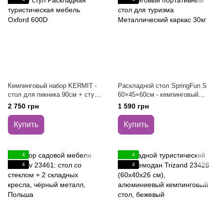
Кемпинговый набор KERMIT -
Раскладной стол SpringFun S
стол для пикника 90см + стул
60×45×60см - кемпинговый
Раскладная туристическая
портативный стол для туризма
2 750 грн
1 590 грн
мебель Oxford 600D
Металлический каркас 30кг
Купить
Купить
4
4
4
4