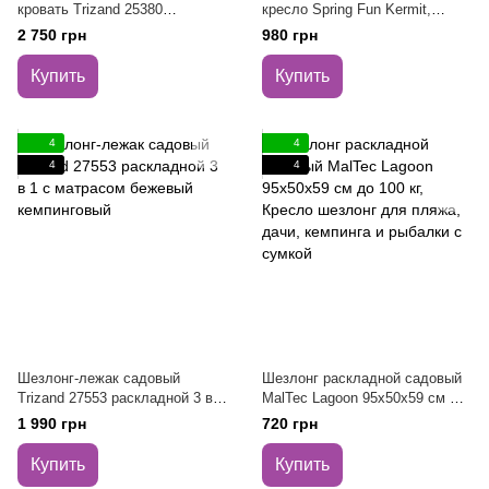
кровать Trizand 25380
кресло Spring Fun Kermit,
200×65×30 см с матрасом,
55×54×60 см, стальной каркас,
2 750 грн
980 грн
нагрузка 150 кг
ткань Oxford 600D, до 120 кг, с
подлокотниками
Купить
Купить
4
4
4
4
Шезлонг-лежак садовый
Шезлонг раскладной садовый
Trizand 27553 раскладной 3 в 1
MalTec Lagoon 95х50х59 см до
с матрасом бежевый
100 кг, Кресло шезлонг для
1 990 грн
720 грн
кемпинговый
пляжа, дачи, кемпинга и
рыбалки с сумкой
Купить
Купить