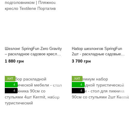
Шезлонг SpringFun Zero Gravity
Набор шезлонгов SpringFun
– раскладное садовое кресло
2шт - раскладные садовые
с подголовником | Пляжное
кресла Zero Gravity
1 880 грн
3 700 грн
кресло Textilene Портатив
ХИТ
ХИТ
4
4
4
4