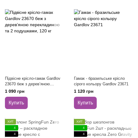
Підвісне крісло-гамак Gardlov
Гамак - бразильське крісло
23670 беж з дерев’яною
сірого кольору Gardlov 23671
перекладиною та 2 подушками,
1 090 грн
1 120 грн
120 кг
Купить
Купить
ХИТ
ХИТ
4
4
4
4