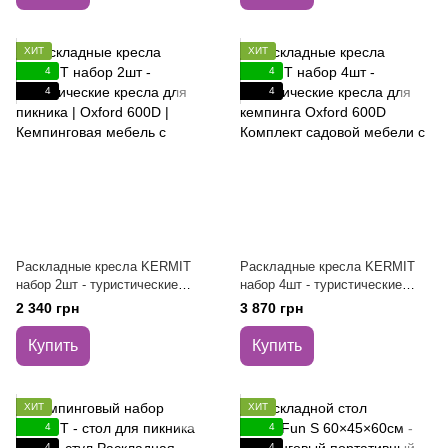
ХИТ
ХИТ
4
4
4
4
Раскладные кресла KERMIT
Раскладные кресла KERMIT
набор 2шт - туристические
набор 4шт - туристические
кресла для пикника | Oxford
кресла для кемпинга Oxford
2 340 грн
3 870 грн
600D | Кемпинговая мебель с
600D Комплект садовой
мебели с
Купить
Купить
ХИТ
ХИТ
4
4
4
4