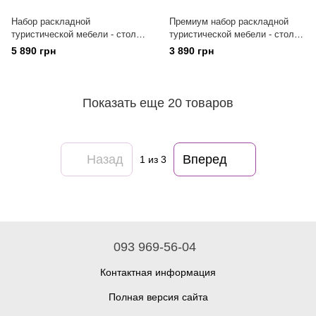
Набор раскладной
Премиум набор раскладной
туристической мебели - стол
туристической мебели - стол
для пикника 90см со стульями
для пикника 90см со стульями
5 890 грн
3 890 грн
4шт Kermit, набор
2шт Kermit
туристический
Показать еще 20 товаров
Назад
Вперед
1
из 3
093 969-56-04
Контактная информация
Полная версия сайта