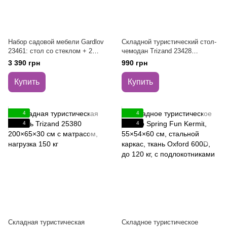
Набор садовой мебели Gardlov
Складной туристический стол-
23461: стол со стеклом + 2
чемодан Trizand 23428
складных кресла, чёрный
(60х40х26 см), алюминиевый
3 390 грн
990 грн
металл, Польша
кемпинговый стол, бежевый
Купить
Купить
4
4
4
4
Складная туристическая
Складное туристическое