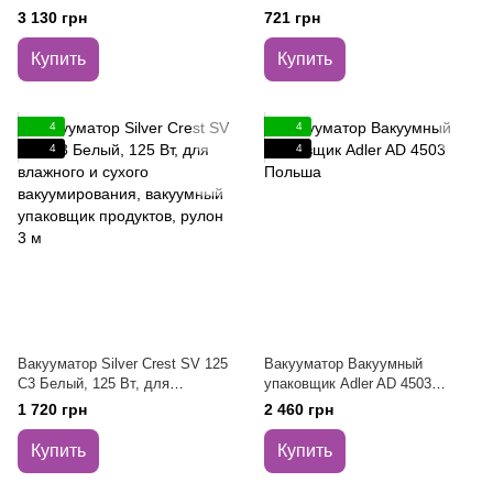
12 метров
3 130 грн
721 грн
Купить
Купить
4
4
4
4
Вакууматор Silver Crest SV 125
Вакууматор Вакуумный
C3 Белый, 125 Вт, для
упаковщик Adler AD 4503
влажного и сухого
Польша
1 720 грн
2 460 грн
вакуумирования, вакуумный
упаковщик продуктов, рулон 3
Купить
Купить
м