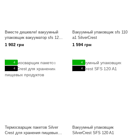
Вместе дешевле! вакуумный
Вакуумный упаковщик sfs 110
упаковщик вакууматор sfs 120
a1 SilverCrest
a1 SilverCrest+Измельчитель
1 902 грн
1 594 грн
чоппер SilverCrest SMZ 260w
4
4
4
4
Термосварщик пакетов Silver
Вакуумный упаковщик
Crest для хранения пищевых
SilverCrest SFS 120 A1