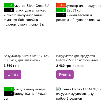
4
−12%
4
4
4
Вакууматор Silver Crest SV 125
Вакууматор для продуктов
C3 Black, для влажного и
Ruhhy 22533 со встроенными
сухого вакуумирования,
весами и резаком + 9 рулонов
1 860 грн
2 460 грн
2 788 грн
функция Soft, запайка пакетов,
пленки
рулон пленки 3 м
Купить
Купить
4
4