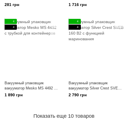
продуктов
281 грн
1 716 грн
4
4
4
4
Вакуумный упаковщик
Вакуумный упаковщик
вакууматор Mesko MS 4492 с
вакууматор Silver Crest SVEB
трубкой для контейнеров
160 B2 с функцией
1 890 грн
2 790 грн
маринования
Показать еще 10 товаров