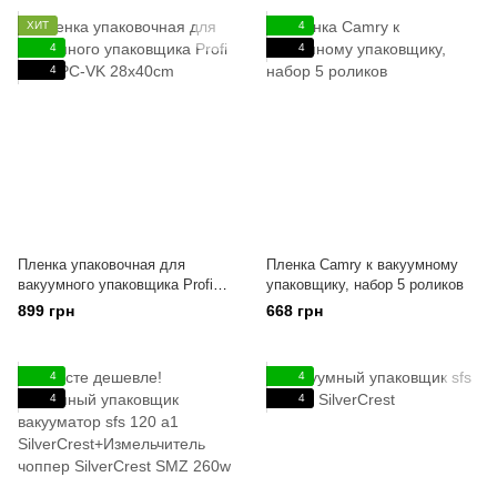
ХИТ
4
4
4
4
Пленка упаковочная для
Пленка Camry к вакуумному
вакуумного упаковщика Profi
упаковщику, набор 5 роликов
Cook PC-VK 28x40cm
899 грн
668 грн
4
4
4
4