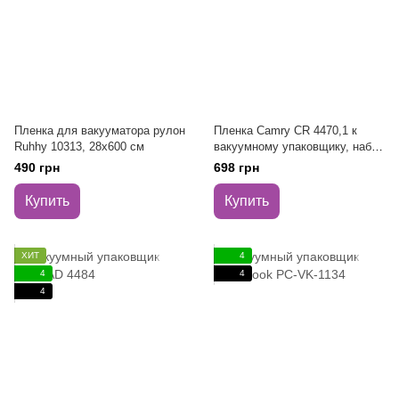
Пленка для вакууматора рулон
Пленка Camry CR 4470,1 к
Ruhhy 10313, 28x600 см
вакуумному упаковщику, набор
5 роликов
490 грн
698 грн
Купить
Купить
ХИТ
4
4
4
4