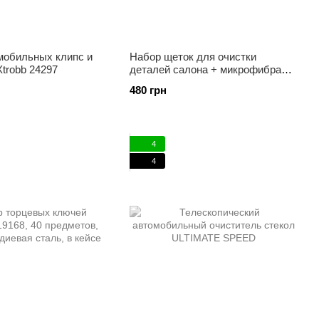
мобильных клипс и
Набор щеток для очистки
trobb 24297
деталей салона + микрофибра
Xtrobb 21449
480 грн
4
4