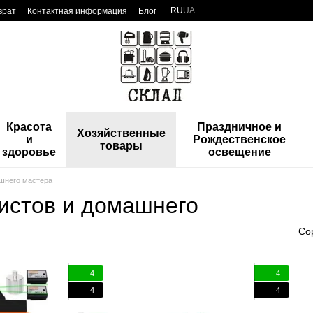
RU
UA
врат
Контактная информация
Блог
Красота
Праздничное и
Хозяйственные
и
Рождественское
товары
здоровье
освещение
шнего мастера
истов и домашнего
Со
4
4
4
4