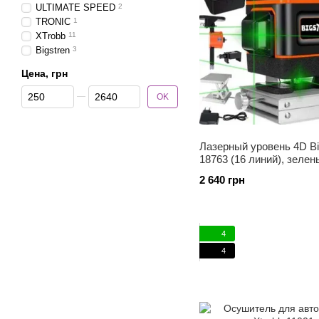
ULTIMATE SPEED
2
TRONIC
1
XTrobb
11
Bigstren
3
Цена, грн
От Цена, грн
До Цена, грн
OK
Лазерный уровень 4D Bi
18763 (16 линий), зелен
360°, самовыравниваю
2 640 грн
нивелир с пультом и ке
4
4