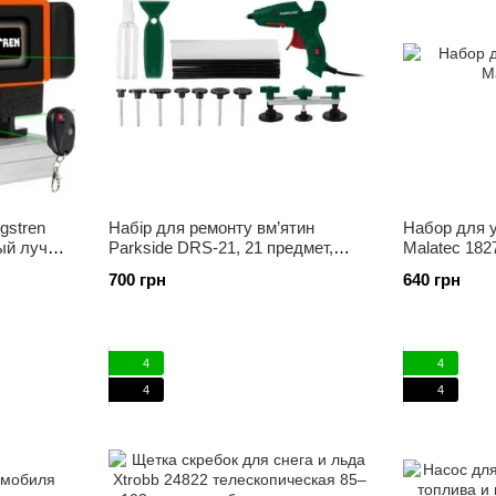
gstren
Набір для ремонту вм’ятин
Набор для 
ый луч
Parkside DRS-21, 21 предмет,
Malatec 182
щийся
клейовий пістолет 20 Вт, витяжні
700 грн
640 грн
йсом
пластини, ремонт кузов
4
4
4
4