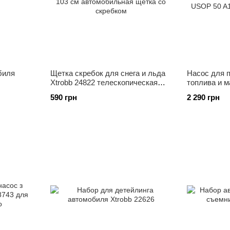
биля
Щетка скребок для снега и льда
Насос для п
Xtrobb 24822 телескопическая
топлива и м
85–103 см автомобильная щетка
USOP 50 A1 
590 грн
2 290 грн
со скребком