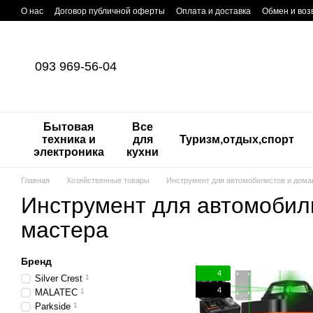
Перейти к основному контенту
О нас
Договор публичной оферты
Оплата и доставка
Обмен и воз
093 969-56-04
Бытовая
Все
техника и
для
Туризм,отдых,спорт
электроника
кухни
Главная
Хозяйственные товары
Инструмент для автомобилистов и дома
Инструмент для автомобил
мастера
Бренд
4
Silver Crest
1
4
MALATEC
1
Parkside
1