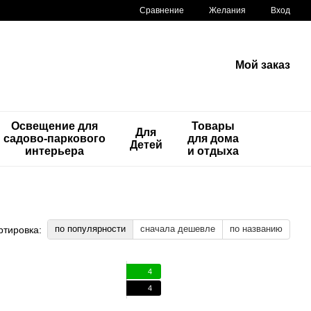
Сравнение
Желания
Вход
Мой заказ
Освещение для
Товары
Для
садово-паркового
для дома
Детей
интерьера
и отдыха
по популярности
сначала дешевле
по названию
ртировка:
4
4