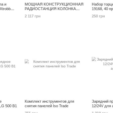
ла и
МОЩНАЯ КОНСТРУКЦИОННАЯ
Набор торце
Xtrobb
РАДИОСТАНЦИЯ КОЛОНКА
19168, 40 п
SILVERCREST SBDB 5 A1 DAB
хромованади
2 117 грн
250 грн
е
Комплект инструментов для
Зарядний пр
TLG 500 B1
снятия панелей Iso Trade
12/24V для 
акумулятор