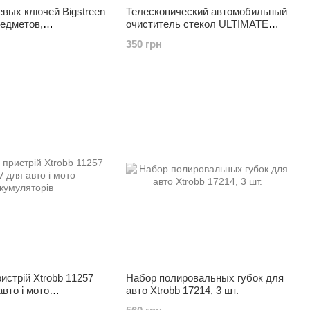
вых ключей Bigstreen
Телескопический автомобильный
редметов,
очиститель стекол ULTIMATE
евая сталь, в кейсе
SPEED
350 грн
истрій Xtrobb 11257
Набор полировальных губок для
авто і мото
авто Xtrobb 17214, 3 шт.
ів