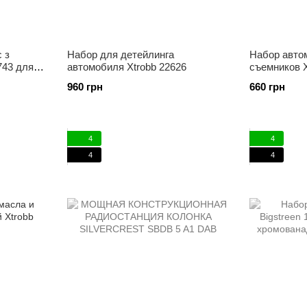
 з
Набор для детейлинга
Набор авто
43 для
автомобиля Xtrobb 22626
съемников X
960 грн
660 грн
4
4
4
4