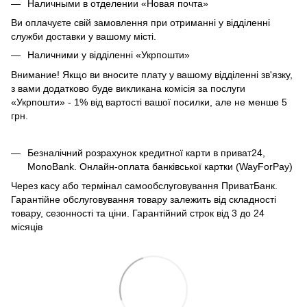
Наличными в отделении «Новая почта»
Ви оплачуєте свій замовлення при отриманні у відділенні
служби доставки у вашому місті.
Наличними у відділенні «Укрпошти»
Внимание! Якщо ви вносите плату у вашому відділенні зв'язку,
з вами додатково буде викликана комісія за послуги
«Укрпошти» - 1% від вартості вашої посилки, але не менше 5
грн.
Безналічний розрахунок кредитної карти в приват24,
MonoBank. Онлайн-оплата банківської картки (WayForPay)
Через касу або термінал самообслуговування ПриватБанк.
Гарантійне обслуговування товару залежить від складності
товару, сезонності та ціни. Гарантійний строк від 3 до 24
місяців