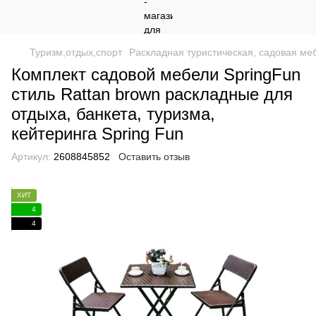
Туризм,отдых,спорт
Раскладная туристическая, садовая ме
Комплект садовой мебели SpringFun
стиль Rattan brown раскладные для
отдыха, банкета, туризма,
кейтеринга Spring Fun
Артикул:
2608845852
Оставить отзыв
ХИТ
4
4