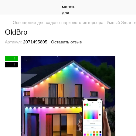
Освещение для садово-паркового интерьера
Умный Smart r
OldBro
Артикул:
2071495805
Оставить отзыв
4
4