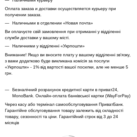
Оплата заказа и доставки осуществляется курьеру при
получении заказа.
Наличными в отделении «Новая почта»
Ви оплачуєте свій замовлення при отриманні у відділенні
служби доставки у вашому місті.
Наличними у відділенні «Укрпошти»
Внимание! Якщо ви вносите плату у вашому відділенні зв'язку,
з вами додатково буде викликана комісія за послуги
«Укрпошти» - 1% від вартості вашої посилки, але не менше 5
грн.
Безналічний розрахунок кредитної карти в приват24,
MonoBank. Онлайн-оплата банківської картки (WayForPay)
Через касу або термінал самообслуговування ПриватБанк.
Гарантійне обслуговування товару залежить від складності
товару, сезонності та ціни. Гарантійний строк від 3 до 24
місяців