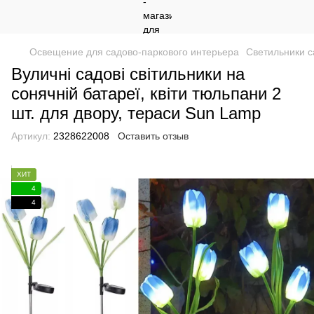
Освещение для садово-паркового интерьера
Светильники с
Вуличні садові світильники на
сонячній батареї, квіти тюльпани 2
шт. для двору, тераси Sun Lamp
Артикул:
2328622008
Оставить отзыв
ХИТ
4
4