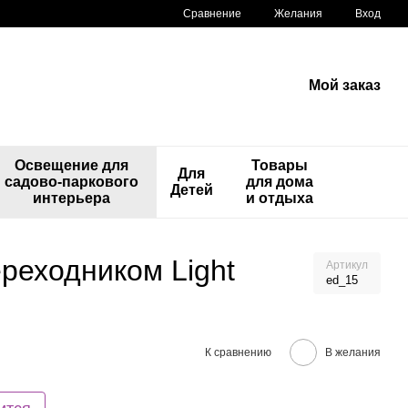
Сравнение
Желания
Вход
Мой заказ
Освещение для
Товары
Для
садово-паркового
для дома
Детей
интерьера
и отдыха
реходником Light
Артикул
ed_15
К сравнению
В желания