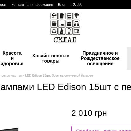
RU
UA
врат
Контактная информация
Блог
Красота
Праздничное и
Хозяйственные
и
Рождественское
товары
здоровье
освещение
с ретро лампами LED Edison 15шт, Solar на солнечной батарее
лампами LED Edison 15шт с пе
2 010 грн