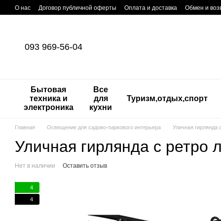
Перейти к основному контенту
О нас
Договор публичной оферты
Оплата и доставка
Обмен и воз
093 969-56-04
Бытовая
Все
техника и
для
Туризм,отдых,спорт
электроника
кухни
Главная
Освещение для садово-паркового интерьера
Уличная гирлянда 
Уличная гирлянда с ретро 
Нет в наличии
Оставить отзыв
4
4