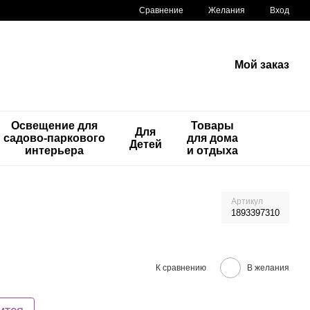
Сравнение
Желания
Вход
Мой заказ
Освещение для
Товары
Для
садово-паркового
для дома
Детей
интерьера
и отдыха
Артикул
1893397310
К сравнению
В желания