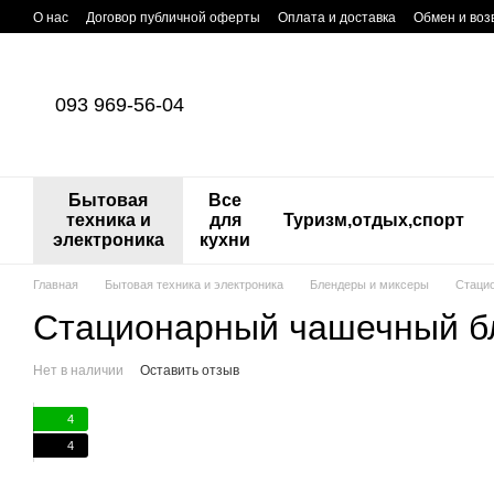
Перейти к основному контенту
О нас
Договор публичной оферты
Оплата и доставка
Обмен и воз
093 969-56-04
Бытовая
Все
техника и
для
Туризм,отдых,спорт
электроника
кухни
Главная
Бытовая техника и электроника
Блендеры и миксеры
Стаци
Стационарный чашечный б
Нет в наличии
Оставить отзыв
4
4