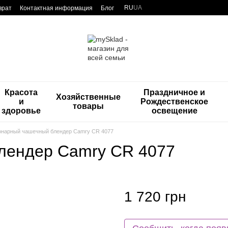
RU
UA
врат
Контактная информация
Блог
Красота
Праздничное и
Хозяйственные
и
Рождественское
товары
здоровье
освещение
онарный чашечный блендер Camry CR 4077
лендер Camry CR 4077
1 720 грн