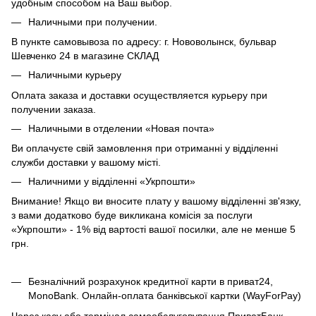
удобным способом на Ваш выбор.
Наличными при получении.
В пункте самовывоза по адресу: г. Нововолынск, бульвар
Шевченко 24 в магазине СКЛАД
Наличными курьеру
Оплата заказа и доставки осуществляется курьеру при
получении заказа.
Наличными в отделении «Новая почта»
Ви оплачуєте свій замовлення при отриманні у відділенні
служби доставки у вашому місті.
Наличними у відділенні «Укрпошти»
Внимание! Якщо ви вносите плату у вашому відділенні зв'язку,
з вами додатково буде викликана комісія за послуги
«Укрпошти» - 1% від вартості вашої посилки, але не менше 5
грн.
Безналічний розрахунок кредитної карти в приват24,
MonoBank. Онлайн-оплата банківської картки (WayForPay)
Через касу або термінал самообслуговування ПриватБанк.