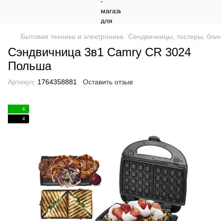
Бытовая техника и электроника
Сендвичницы, тостеры, бли
Сэндвичница 3в1 Camry CR 3024
Польша
Артикул:
1764358881
Оставить отзыв
4
4