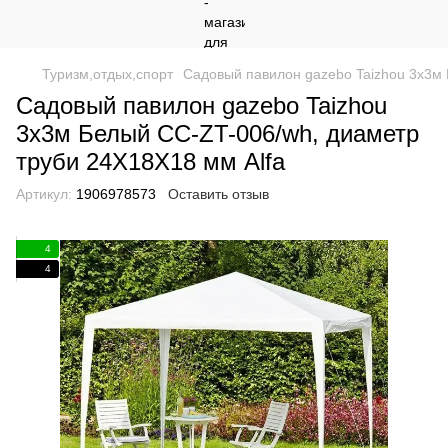
Туризм,отдых,спорт
Садовый павилон gazebo Taizhou 3х3м
Садовый павилон gazebo Taizhou
3х3м Белый CC-ZT-006/wh, диаметр
труби 24X18X18 мм Alfa
Артикул:
1906978573
Оставить отзыв
4
4