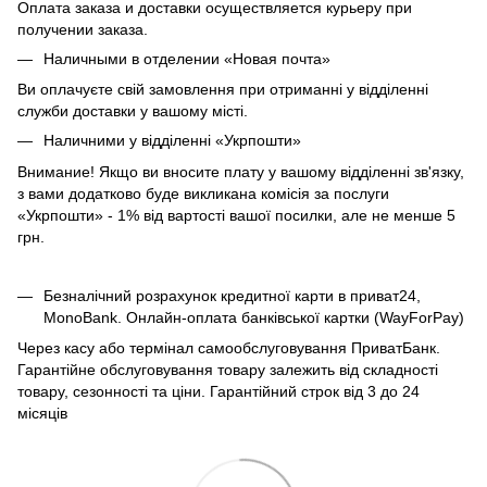
Оплата заказа и доставки осуществляется курьеру при
получении заказа.
Наличными в отделении «Новая почта»
Ви оплачуєте свій замовлення при отриманні у відділенні
служби доставки у вашому місті.
Наличними у відділенні «Укрпошти»
Внимание! Якщо ви вносите плату у вашому відділенні зв'язку,
з вами додатково буде викликана комісія за послуги
«Укрпошти» - 1% від вартості вашої посилки, але не менше 5
грн.
Безналічний розрахунок кредитної карти в приват24,
MonoBank. Онлайн-оплата банківської картки (WayForPay)
Через касу або термінал самообслуговування ПриватБанк.
Гарантійне обслуговування товару залежить від складності
товару, сезонності та ціни. Гарантійний строк від 3 до 24
місяців