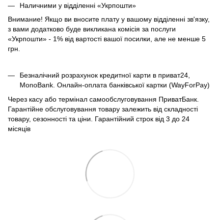
Наличними у відділенні «Укрпошти»
Внимание! Якщо ви вносите плату у вашому відділенні зв'язку,
з вами додатково буде викликана комісія за послуги
«Укрпошти» - 1% від вартості вашої посилки, але не менше 5
грн.
Безналічний розрахунок кредитної карти в приват24,
MonoBank. Онлайн-оплата банківської картки (WayForPay)
Через касу або термінал самообслуговування ПриватБанк.
Гарантійне обслуговування товару залежить від складності
товару, сезонності та ціни. Гарантійний строк від 3 до 24
місяців