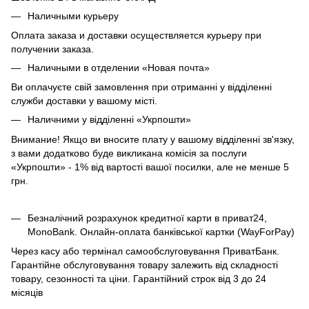
Наличными курьеру
Оплата заказа и доставки осуществляется курьеру при
получении заказа.
Наличными в отделении «Новая почта»
Ви оплачуєте свій замовлення при отриманні у відділенні
служби доставки у вашому місті.
Наличними у відділенні «Укрпошти»
Внимание! Якщо ви вносите плату у вашому відділенні зв'язку,
з вами додатково буде викликана комісія за послуги
«Укрпошти» - 1% від вартості вашої посилки, але не менше 5
грн.
Безналічний розрахунок кредитної карти в приват24,
MonoBank. Онлайн-оплата банківської картки (WayForPay)
Через касу або термінал самообслуговування ПриватБанк.
Гарантійне обслуговування товару залежить від складності
товару, сезонності та ціни. Гарантійний строк від 3 до 24
місяців