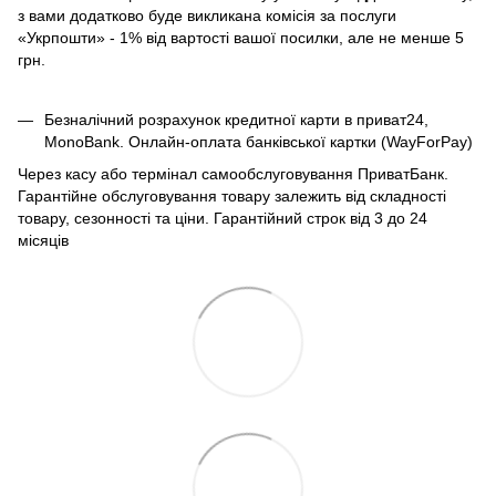
з вами додатково буде викликана комісія за послуги
«Укрпошти» - 1% від вартості вашої посилки, але не менше 5
грн.
Безналічний розрахунок кредитної карти в приват24,
MonoBank. Онлайн-оплата банківської картки (WayForPay)
Через касу або термінал самообслуговування ПриватБанк.
Гарантійне обслуговування товару залежить від складності
товару, сезонності та ціни. Гарантійний строк від 3 до 24
місяців