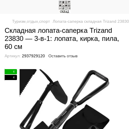
Туризм,отдых,спорт
Лопата-саперка складная Trizand 23830
Складная лопата-саперка Trizand
23830 — 3-в-1: лопата, кирка, пила,
60 см
Артикул:
2937929120
Оставить отзыв
4
4