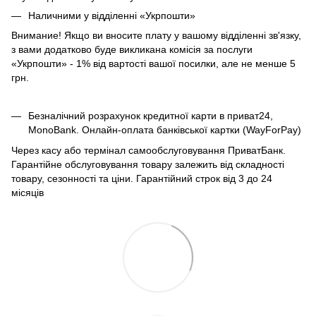
Наличними у відділенні «Укрпошти»
Внимание! Якщо ви вносите плату у вашому відділенні зв'язку,
з вами додатково буде викликана комісія за послуги
«Укрпошти» - 1% від вартості вашої посилки, але не менше 5
грн.
Безналічний розрахунок кредитної карти в приват24,
MonoBank. Онлайн-оплата банківської картки (WayForPay)
Через касу або термінал самообслуговування ПриватБанк.
Гарантійне обслуговування товару залежить від складності
товару, сезонності та ціни. Гарантійний строк від 3 до 24
місяців