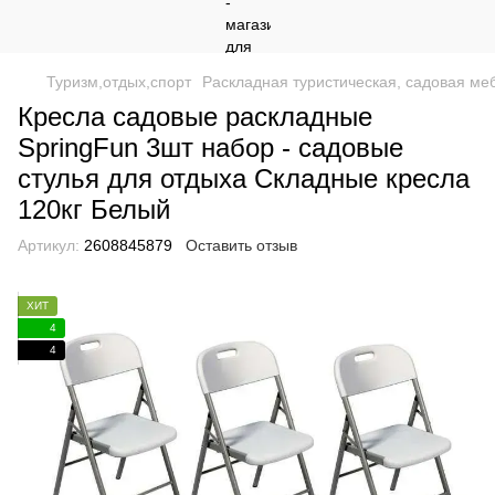
Туризм,отдых,спорт
Раскладная туристическая, садовая ме
Кресла садовые раскладные
SpringFun 3шт набор - садовые
стулья для отдыха Складные кресла
120кг Белый
Артикул:
2608845879
Оставить отзыв
ХИТ
4
4