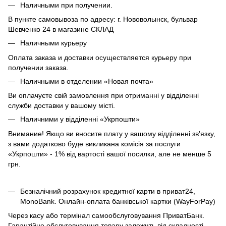
Наличными при получении.
В пункте самовывоза по адресу: г. Нововолынск, бульвар
Шевченко 24 в магазине СКЛАД
Наличными курьеру
Оплата заказа и доставки осуществляется курьеру при
получении заказа.
Наличными в отделении «Новая почта»
Ви оплачуєте свій замовлення при отриманні у відділенні
служби доставки у вашому місті.
Наличними у відділенні «Укрпошти»
Внимание! Якщо ви вносите плату у вашому відділенні зв'язку,
з вами додатково буде викликана комісія за послуги
«Укрпошти» - 1% від вартості вашої посилки, але не менше 5
грн.
Безналічний розрахунок кредитної карти в приват24,
MonoBank. Онлайн-оплата банківської картки (WayForPay)
Через касу або термінал самообслуговування ПриватБанк.
Гарантійне обслуговування товару залежить від складності