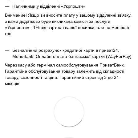
Наличними у відділенні «Укрпошти»
Внимание! Якщо ви вносите плату у вашому відділенні зв'язку,
з вами додатково буде викликана комісія за послуги
«Укрпошти» - 1% від вартості вашої посилки, але не менше 5
грн.
Безналічний розрахунок кредитної карти в приват24,
MonoBank. Онлайн-оплата банківської картки (WayForPay)
Через касу або термінал самообслуговування ПриватБанк.
Гарантійне обслуговування товару залежить від складності
товару, сезонності та ціни. Гарантійний строк від 3 до 24
місяців