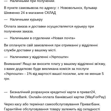
Наличными при получении.
В пункте самовывоза по адресу: г. Нововолынск, бульвар
Шевченко 24 в магазине СКЛАД
Наличными курьеру
Оплата заказа и доставки осуществляется курьеру при
получении заказа.
Наличными в отделении «Новая почта»
Ви оплачуєте свій замовлення при отриманні у відділенні
служби доставки у вашому місті.
Наличними у відділенні «Укрпошти»
Внимание! Якщо ви вносите плату у вашому відділенні зв'язку,
з вами додатково буде викликана комісія за послуги
«Укрпошти» - 1% від вартості вашої посилки, але не менше 5
грн.
Безналічний розрахунок кредитної карти в приват24,
MonoBank. Онлайн-оплата банківської картки (WayForPay)
Через касу або термінал самообслуговування ПриватБанк.
Гарантійне обслуговування товару залежить від складності