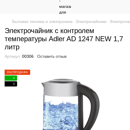
Бытовая техника и электроника
Электрочайники
Электроча
Электрочайник с контролем
температуры Adler AD 1247 NEW 1,7
литр
Артикул:
00306
Оставить отзыв
РАСПРОДАЖА
4
4