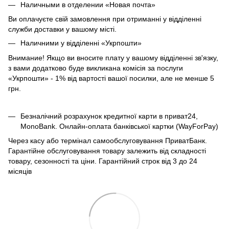
Наличными в отделении «Новая почта»
Ви оплачуєте свій замовлення при отриманні у відділенні
служби доставки у вашому місті.
Наличними у відділенні «Укрпошти»
Внимание! Якщо ви вносите плату у вашому відділенні зв'язку,
з вами додатково буде викликана комісія за послуги
«Укрпошти» - 1% від вартості вашої посилки, але не менше 5
грн.
Безналічний розрахунок кредитної карти в приват24,
MonoBank. Онлайн-оплата банківської картки (WayForPay)
Через касу або термінал самообслуговування ПриватБанк.
Гарантійне обслуговування товару залежить від складності
товару, сезонності та ціни. Гарантійний строк від 3 до 24
місяців