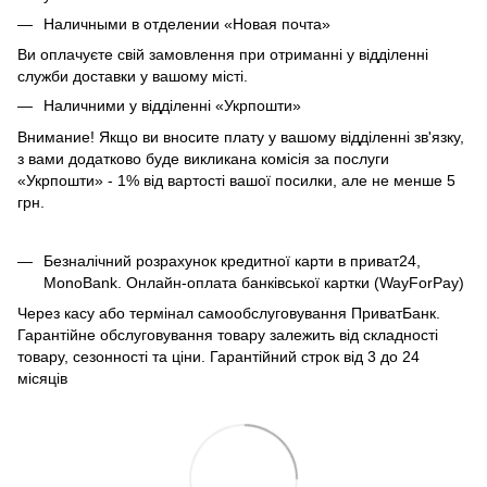
Наличными в отделении «Новая почта»
Ви оплачуєте свій замовлення при отриманні у відділенні
служби доставки у вашому місті.
Наличними у відділенні «Укрпошти»
Внимание! Якщо ви вносите плату у вашому відділенні зв'язку,
з вами додатково буде викликана комісія за послуги
«Укрпошти» - 1% від вартості вашої посилки, але не менше 5
грн.
Безналічний розрахунок кредитної карти в приват24,
MonoBank. Онлайн-оплата банківської картки (WayForPay)
Через касу або термінал самообслуговування ПриватБанк.
Гарантійне обслуговування товару залежить від складності
товару, сезонності та ціни. Гарантійний строк від 3 до 24
місяців