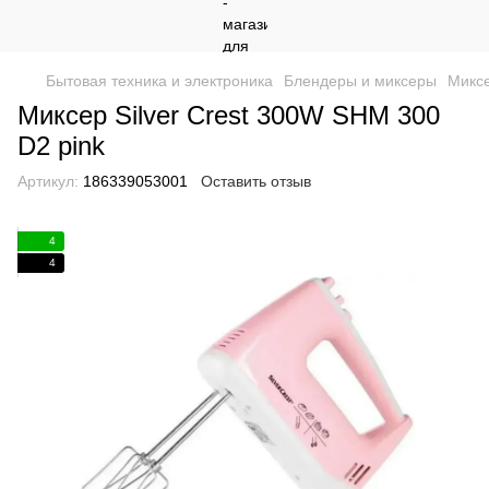
Бытовая техника и электроника
Блендеры и миксеры
Миксе
Миксер Silver Crest 300W SHM 300
D2 pink
Артикул:
186339053001
Оставить отзыв
4
4