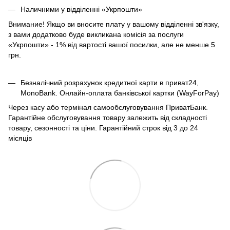
Наличними у відділенні «Укрпошти»
Внимание! Якщо ви вносите плату у вашому відділенні зв'язку,
з вами додатково буде викликана комісія за послуги
«Укрпошти» - 1% від вартості вашої посилки, але не менше 5
грн.
Безналічний розрахунок кредитної карти в приват24,
MonoBank. Онлайн-оплата банківської картки (WayForPay)
Через касу або термінал самообслуговування ПриватБанк.
Гарантійне обслуговування товару залежить від складності
товару, сезонності та ціни. Гарантійний строк від 3 до 24
місяців