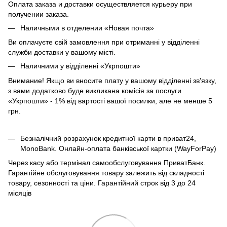
Оплата заказа и доставки осуществляется курьеру при
получении заказа.
Наличными в отделении «Новая почта»
Ви оплачуєте свій замовлення при отриманні у відділенні
служби доставки у вашому місті.
Наличними у відділенні «Укрпошти»
Внимание! Якщо ви вносите плату у вашому відділенні зв'язку,
з вами додатково буде викликана комісія за послуги
«Укрпошти» - 1% від вартості вашої посилки, але не менше 5
грн.
Безналічний розрахунок кредитної карти в приват24,
MonoBank. Онлайн-оплата банківської картки (WayForPay)
Через касу або термінал самообслуговування ПриватБанк.
Гарантійне обслуговування товару залежить від складності
товару, сезонності та ціни. Гарантійний строк від 3 до 24
місяців