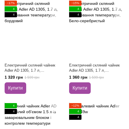
−17%
−15%
4
4
4
4
Електричний скляний чайник
Електричний скляний чайник
Adler AD 1305, 1.7 л,
Adler AD 1305, 1.7 л,
регулювання температури,
регулювання температури,
1 320 грн
1 360 грн
1 599 грн
1 599 грн
бордовий
Бело-серебристый
Купити
Купити
4
−12%
4
4
4