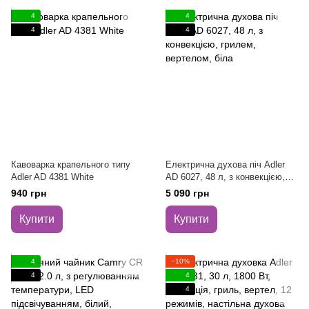
4
4
4
4
Кавоварка крапельного типу
Електрична духова піч Adler
Adler AD 4381 White
AD 6027, 48 л, з конвекцією,
грилем, вертелом, біла
940 грн
5 090 грн
Купити
Купити
4
−10%
4
4
4