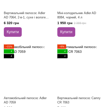
Вертикальний пилосос Adler
Міні-холодильник Adler AD
AD 7064, 2-в-1, сухе і вологе
8084, чорний, 4 л
прибирання
6 320 грн
1 950 грн
2 388 грн
Купити
Купити
−21%
−6%
4
4
4
4
Автомобільний пилосос Adler
Вертикальний пилосос Camry
AD 7059
CR 7063