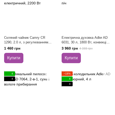
Скляний чайник Camry CR
Електрична духовка Adler AD
1290, 2.0 л, з регулюванням
6031, 30 л, 1800 Вт, конвекція,
температури, LED
гриль, вертел, 12 режимів,
1 460 грн
3 960 грн
4 388 грн
підсвічуванням, білий,
настільна духова піч
електричний, 2200 Вт
Купити
Купити
4
−18%
4
4
4