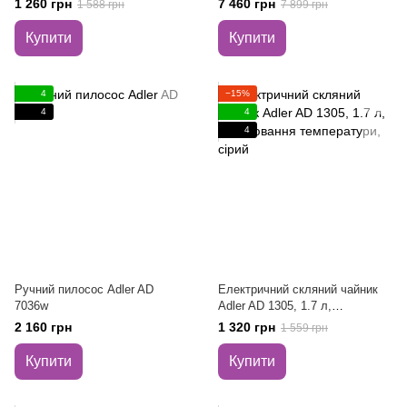
1 260 грн
7 460 грн
1 588 грн
7 899 грн
Купити
Купити
4
−15%
4
4
4
Ручний пилосос Adler AD
Електричний скляний чайник
7036w
Adler AD 1305, 1.7 л,
регулювання температури,
2 160 грн
1 320 грн
1 559 грн
сірий
Купити
Купити