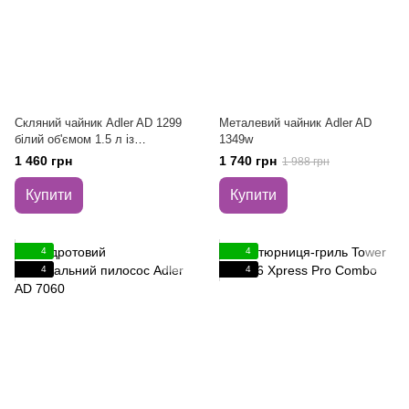
Скляний чайник Adler AD 1299
Металевий чайник Adler AD
білий об'ємом 1.5 л із
1349w
заварювальним блоком і
1 460 грн
1 740 грн
1 988 грн
контролем температури
Купити
Купити
4
4
4
4