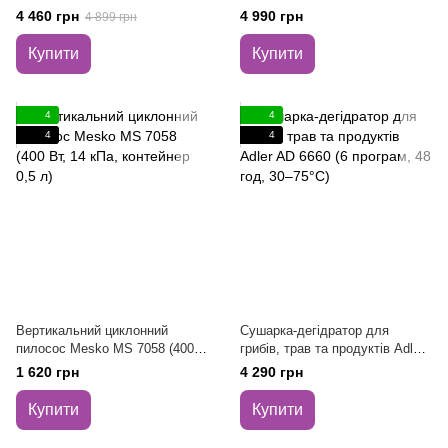
л з охолодженням і підігрівом,
(охолодження та нагрів,
4 460 грн
4 990 грн
4 899 грн
12V/230V, Пельтьє
12V/230V, колеса)
Купити
Купити
4
4
4
4
Вертикальний циклонний
Сушарка-дегідратор для
пилосос Mesko MS 7058 (400
грибів, трав та продуктів Adler
Вт, 14 кПа, контейнер 0,5 л)
AD 6660 (6 програм, 48 год,
1 620 грн
4 290 грн
30–75°C)
Купити
Купити