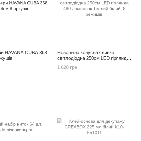
ри HAVANA CUBA 368
Новорічна конусна ялинка
ркушів
світлодіодна 250см LED гірлянда
480 лампочок Теплий білий, 8
1 620 грн
режимів,