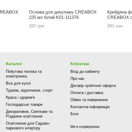
 CREABOX
Основа для декупажу CREABOX
Крейдяна ф
225 мл білий K01-111376
CREABOX св
110018 Зали
107 грн
201 грн
Каталог
Клієнтам
Побутова техніка та
Вхід до кабінету
електроніка
Про нас
Все для кухні
Договір публічної оферти
Туризм, відпочинок, спорт
Оплата і доставка
Краса і здоров'я
Обмін та повернення
Господарські товари
Контактна інформація
Декоративне, Святкове та
Блог
Різдвяне освітлення
Освітлення для Садово-
Ми в соцмережах
паркового інтер'єру