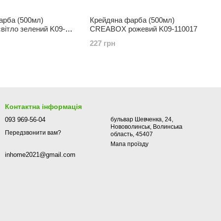
арба (500мл)
Крейдяна фарба (500мл)
ітло зелений K09-
CREABOX рожевий K09-110017
шити відгук
227 грн
Контактна інформація
093 969-56-04
бульвар Шевченка, 24,
Нововолинськ, Волинська
Передзвонити вам?
область, 45407
Мапа проїзду
inhome2021@gmail.com