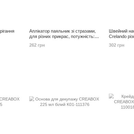
рігання
Аплікатор паяльник зі стразами,
Швейний наб
для різних прикрас, потужність: 6
Crelando рі
Вт,
262 грн
302 грн