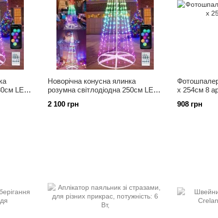
ка
Новорічна конусна ялинка
Фотошпале
80см LED
розумна світлодіодна 250см LED
х 254см 8 а
Bluetooth
гірлянда 340 лампочок RGB,
2 100 грн
908 грн
Smart App