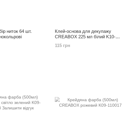
ір ниток 64 шт.
Клей-основа для декупажу
знокольрові
CREABOX 225 мл білий K10-
551011
115 грн