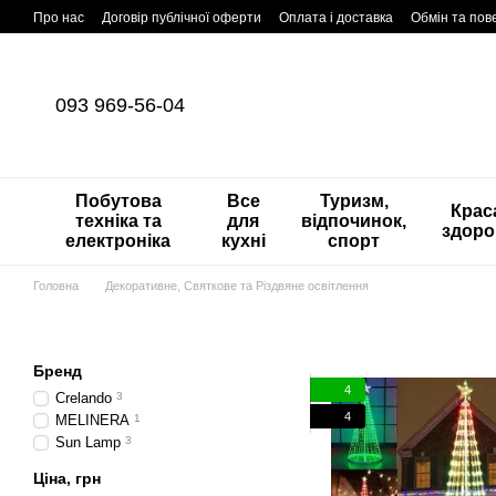
Перейти до основного контенту
Про нас
Договір публічної оферти
Оплата і доставка
Обмін та по
093 969-56-04
Побутова
Все
Туризм,
Краса
техніка та
для
відпочинок,
здоро
електроніка
кухні
спорт
Головна
Декоративне, Святкове та Різдвяне освітлення
Бренд
4
Crelando
3
4
MELINERA
1
Sun Lamp
3
Ціна, грн