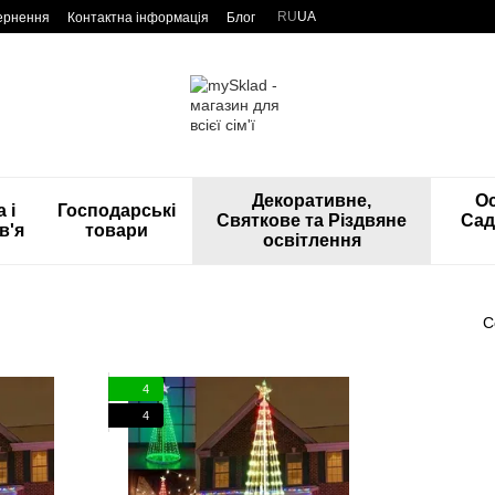
RU
UA
вернення
Контактна інформація
Блог
Декоративне,
Ос
 і
Господарські
Святкове та Різдвяне
Сад
в'я
товари
освітлення
С
4
4