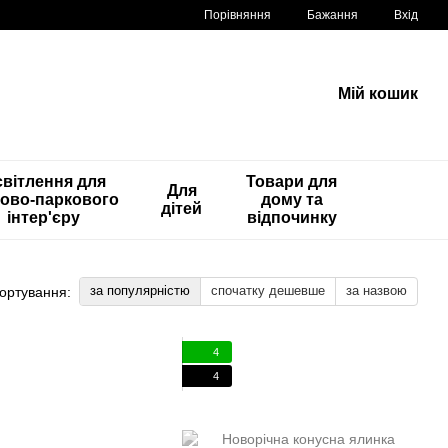
Порівняння
Бажання
Вхід
Мій кошик
вітлення для
Товари для
Для
ово-паркового
дому та
дітей
інтер'єру
відпочинку
за популярністю
спочатку дешевше
за назвою
ортування:
4
4