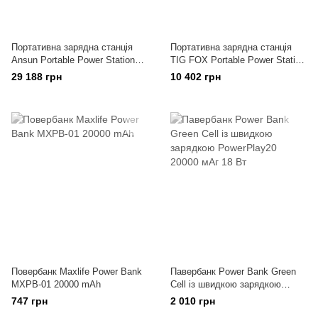
Портативна зарядна станція
Портативна зарядна станція
Ansun Portable Power Station
TIG FOX Portable Power Station
1000W 923Wh
T500 540Wh
29 188 грн
10 402 грн
Повербанк Maxlife Power Bank
Павербанк Power Bank Green
MXPB-01 20000 mAh
Cell із швидкою зарядкою
PowerPlay20 20000 мАг 18 Вт
747 грн
2 010 грн