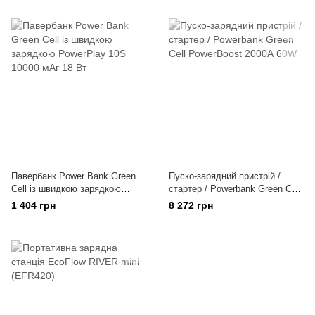
Павербанк Power Bank Green
Пуско-зарядний пристрій /
Cell із швидкою зарядкою
стартер / Powerbank Green Cell
PowerPlay 10S 10000 мАг 18 Вт
PowerBoost 2000А 60W
1 404 грн
8 272 грн