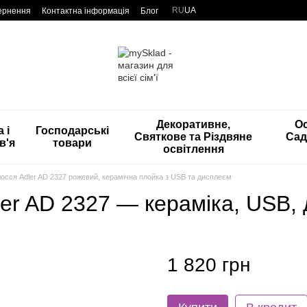
RU
UA
вернення
Контактна інформація
Блог
Декоративне,
Ос
 і
Господарські
Святкове та Різдвяне
Сад
в'я
товари
освітлення
осся Adler AD 2327 рожевий, керамічна плойка з USB та дисплеєм
er AD 2327 — кераміка, USB,
1 820 грн