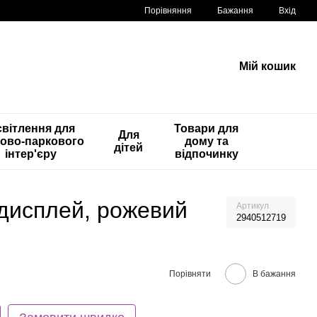
Порівняння
Бажання
Вхід
Мій кошик
вітлення для
Товари для
Для
ово-паркового
дому та
дітей
інтер'єру
відпочинку
 дисплей, рожевий
Артикул
2940512719
Порівняти
В бажання