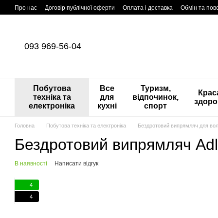
Перейти до основного контенту
Про нас
Договір публічної оферти
Оплата і доставка
Обмін та по
093 969-56-04
Побутова
Все
Туризм,
Краса
техніка та
для
відпочинок,
здоро
електроніка
кухні
спорт
Головна
Побутова техніка та електроніка
Бездротовий випрямляч для вол
Бездротовий випрямляч Adl
В наявності
Написати відгук
4
4