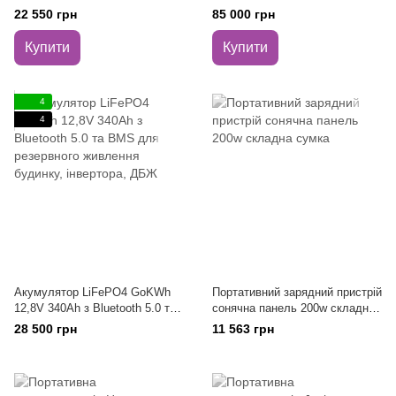
Bluetooth 5.0, літій-залізо-
2200Вт + 4 сонячні панелі
22 550 грн
85 000 грн
фосфатна батарея для
180Вт (720Вт) LiFePO4
інвертора, ДБЖ, сонячних
Купити
Купити
систем
4
4
Акумулятор LiFePO4 GoKWh
Портативний зарядний пристрій
12,8V 340Ah з Bluetooth 5.0 та
сонячна панель 200w складна
BMS для резервного живлення
сумка
28 500 грн
11 563 грн
будинку, інвертора, ДБЖ