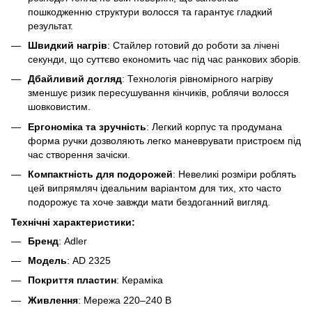
пошкодженню структури волосся та гарантує гладкий
результат.
Швидкий нагрів
: Стайлер готовий до роботи за лічені
секунди, що суттєво економить час під час ранкових зборів.
Дбайливий догляд
: Технологія рівномірного нагріву
зменшує ризик пересушування кінчиків, роблячи волосся
шовковистим.
Ергономіка та зручність
: Легкий корпус та продумана
форма ручки дозволяють легко маневрувати пристроєм під
час створення зачіски.
Компактність для подорожей
: Невеликі розміри роблять
цей випрямляч ідеальним варіантом для тих, хто часто
подорожує та хоче завжди мати бездоганний вигляд.
Технічні характеристики:
Бренд
: Adler
Модель
: AD 2325
Покриття пластин
: Кераміка
Живлення
: Мережа 220–240 В