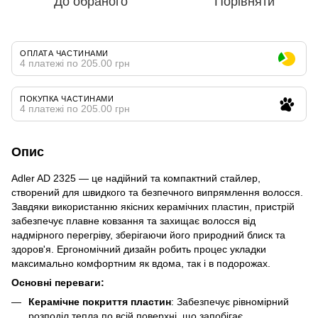
До обраного
Порівняти
ОПЛАТА ЧАСТИНАМИ
4 платежі по 205.00 грн
ПОКУПКА ЧАСТИНАМИ
4 платежі по 205.00 грн
Опис
Adler AD 2325 — це надійний та компактний стайлер,
створений для швидкого та безпечного випрямлення волосся.
Завдяки використанню якісних керамічних пластин, пристрій
забезпечує плавне ковзання та захищає волосся від
надмірного перегріву, зберігаючи його природний блиск та
здоров'я. Ергономічний дизайн робить процес укладки
максимально комфортним як вдома, так і в подорожах.
Основні переваги:
Керамічне покриття пластин
: Забезпечує рівномірний
розподіл тепла по всій поверхні, що запобігає