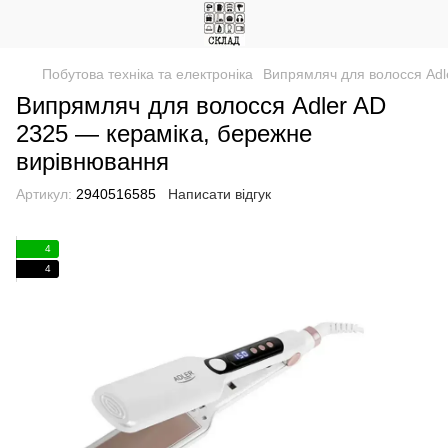
Побутова техніка та електроніка
Випрямляч для волосся Adl
Випрямляч для волосся Adler AD
2325 — кераміка, бережне
вирівнювання
Артикул:
2940516585
Написати відгук
4
4