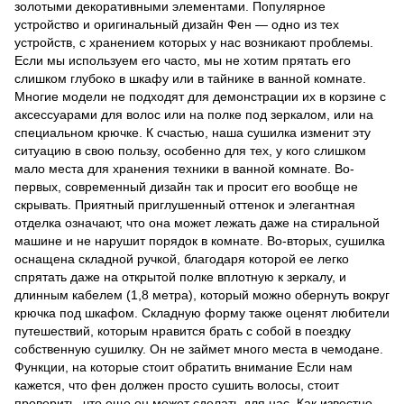
золотыми декоративными элементами. Популярное
устройство и оригинальный дизайн Фен — одно из тех
устройств, с хранением которых у нас возникают проблемы.
Если мы используем его часто, мы не хотим прятать его
слишком глубоко в шкафу или в тайнике в ванной комнате.
Многие модели не подходят для демонстрации их в корзине с
аксессуарами для волос или на полке под зеркалом, или на
специальном крючке. К счастью, наша сушилка изменит эту
ситуацию в свою пользу, особенно для тех, у кого слишком
мало места для хранения техники в ванной комнате. Во-
первых, современный дизайн так и просит его вообще не
скрывать. Приятный приглушенный оттенок и элегантная
отделка означают, что она может лежать даже на стиральной
машине и не нарушит порядок в комнате. Во-вторых, сушилка
оснащена складной ручкой, благодаря которой ее легко
спрятать даже на открытой полке вплотную к зеркалу, и
длинным кабелем (1,8 метра), который можно обернуть вокруг
крючка под шкафом. Складную форму также оценят любители
путешествий, которым нравится брать с собой в поездку
собственную сушилку. Он не займет много места в чемодане.
Функции, на которые стоит обратить внимание Если нам
кажется, что фен должен просто сушить волосы, стоит
проверить, что еще он может сделать для нас. Как известно,