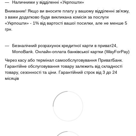
Наличними у відділенні «Укрпошти»
Внимание! Якщо ви вносите плату у вашому відділенні зв'язку,
з вами додатково буде викликана комісія за послуги
«Укрпошти» - 1% від вартості вашої посилки, але не менше 5
грн.
Безналічний розрахунок кредитної карти в приват24,
MonoBank. Онлайн-оплата банківської картки (WayForPay)
Через касу або термінал самообслуговування ПриватБанк.
Гарантійне обслуговування товару залежить від складності
товару, сезонності та ціни. Гарантійний строк від 3 до 24
місяців