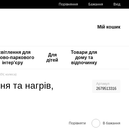
Порівняння
Бажання
Вхід
Мій кошик
вітлення для
Товари для
Для
ово-паркового
дому та
дітей
інтер'єру
відпочинку
0V, колеса)
я та нагрів,
Артикул
2679513316
Порівняти
В бажання