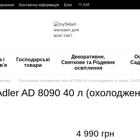
RU
UA
вернення
Контактна інформація
Блог
Декоративне,
Ос
 і
Господарські
Святкове та Різдвяне
Сад
в'я
товари
освітлення
ильники
Портативний холодильник Adler AD 8090 40 л (охолодження та нагрів, 12V/23
ler AD 8090 40 л (охолодженн
4 990 грн