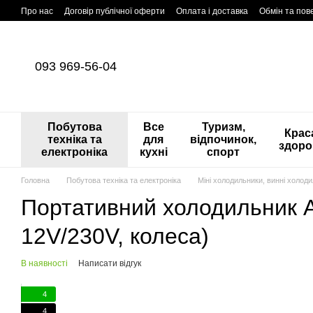
Перейти до основного контенту
Про нас
Договір публічної оферти
Оплата і доставка
Обмін та по
093 969-56-04
Побутова
Все
Туризм,
Краса
техніка та
для
відпочинок,
здоро
електроніка
кухні
спорт
Головна
Побутова техніка та електроніка
Міні холодильники, винні холод
Портативний холодильник Ad
12V/230V, колеса)
В наявності
Написати відгук
4
4