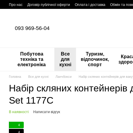
Перейти до основного контенту
Про нас
Договір публічної оферти
Оплата і доставка
Обмін та по
093 969-56-04
Побутова
Все
Туризм,
Краса
техніка та
для
відпочинок,
здоро
електроніка
кухні
спорт
Головна
Все для кухні
Ланчбокси
Набір скляних контейнерів для вак
Набір скляних контейнерів
Set 1177С
В наявності
Написати відгук
4
4