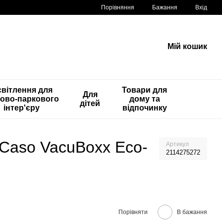
Порівняння
Бажання
Вхід
Мій кошик
вітлення для
Товари для
Для
ово-паркового
дому та
дітей
інтер'єру
відпочинку
 Caso VacuBoxx Eco-
Артикул
2114275272
Порівняти
В бажання