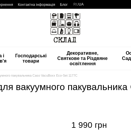
RU
UA
вернення
Контактна інформація
Блог
Декоративне,
Ос
 і
Господарські
Святкове та Різдвяне
Сад
в'я
товари
освітлення
уумного пакувальника Caso VacuBoxx Eco-Set 1177С
 для вакуумного пакувальника
1 990 грн