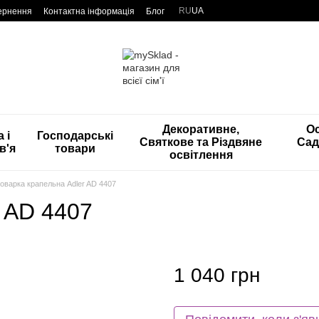
RU
UA
вернення
Контактна інформація
Блог
Декоративне,
Ос
 і
Господарські
Святкове та Різдвяне
Сад
в'я
товари
освітлення
оварка крапельна Adler AD 4407
r AD 4407
1 040 грн