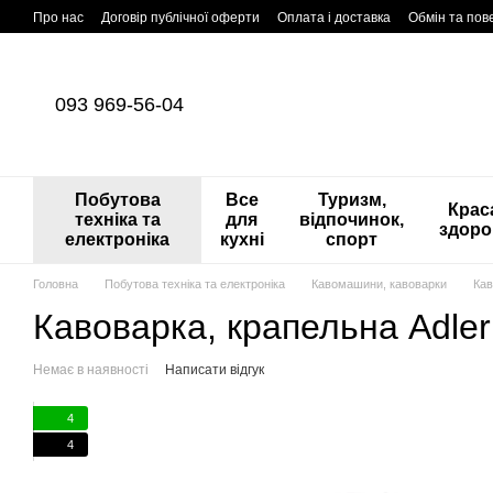
Перейти до основного контенту
Про нас
Договір публічної оферти
Оплата і доставка
Обмін та по
093 969-56-04
Побутова
Все
Туризм,
Краса
техніка та
для
відпочинок,
здоро
електроніка
кухні
спорт
Головна
Побутова техніка та електроніка
Кавомашини, кавоварки
Кав
Кавоварка, крапельна Adle
Немає в наявності
Написати відгук
4
4