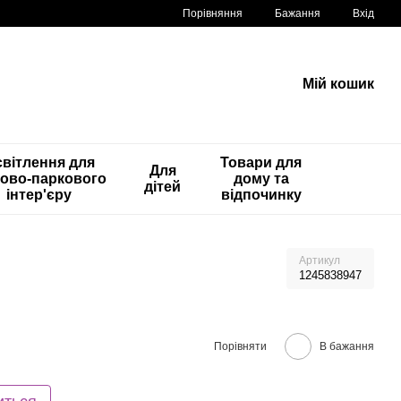
Порівняння
Бажання
Вхід
Мій кошик
вітлення для
Товари для
Для
ово-паркового
дому та
дітей
інтер'єру
відпочинку
Артикул
1245838947
Порівняти
В бажання