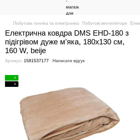
Побутова техніка та електроніка
Побутові вентилятори
Елек
Електрична ковдра DMS EHD-180 з
підігрівом дуже м'яка, 180х130 см,
160 W, beije
Артикул:
1581537177
Написати відгук
4
4