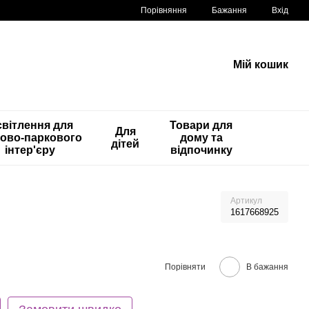
Порівняння
Бажання
Вхід
Мій кошик
вітлення для
Товари для
Для
ово-паркового
дому та
дітей
інтер'єру
відпочинку
Артикул
1617668925
Порівняти
В бажання