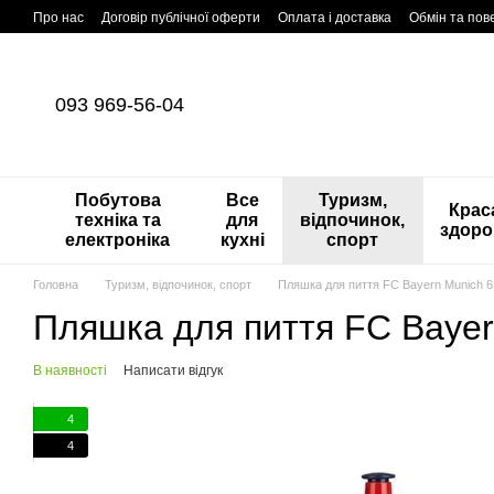
Перейти до основного контенту
Про нас
Договір публічної оферти
Оплата і доставка
Обмін та по
093 969-56-04
Побутова
Все
Туризм,
Краса
техніка та
для
відпочинок,
здоро
електроніка
кухні
спорт
Головна
Туризм, відпочинок, спорт
Пляшка для пиття FC Bayern Munich 
Пляшка для пиття FC Bayer
В наявності
Написати відгук
4
4