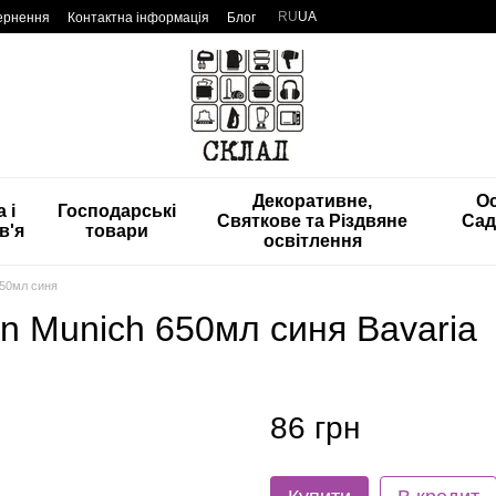
RU
UA
вернення
Контактна інформація
Блог
Декоративне,
Ос
 і
Господарські
Святкове та Різдвяне
Сад
в'я
товари
освітлення
650мл синя
n Munich 650мл синя Bavaria
86 грн