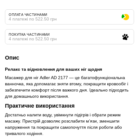
ОПЛАТА ЧАСТИНАМИ
4 платежі по 522.50 грн
ПОКУПКА ЧАСТИНАМИ
4 платежі по 522.50 грн
Опис
Релакс та відновлення для ваших ніг щодня
Масажер для ніг Adler AD 2177 — це багатофункціональна
ванночка, яка допомагає зняти втому, покращити кровообіг і
забезпечити комфорт після важкого дня. Ідеально підходить
для домашнього використання.
Практичне використання
Достатньо налити воду, увімкнути підігрів і обрати режим
масажу. Пристрій дозволяє розслабити м’язи, зменшити
напруження та покращити самопочуття після роботи або
тривалого ходіння.