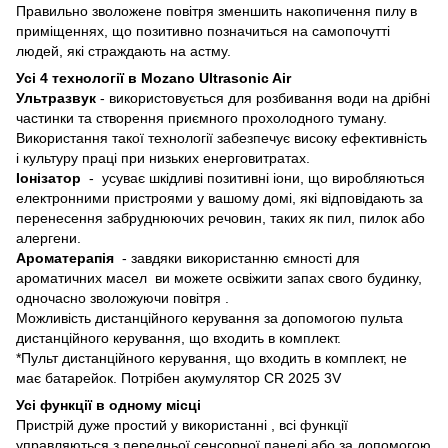
Правильно зволожене повітря зменшить накопичення пилу в
приміщеннях, що позитивно позначиться на самопочутті
людей, які страждають на астму.
Усі 4 технології в Mozano Ultrasonic Air
Ультразвук
- використовується для розбивання води на дрібні
частинки та створення приємного прохолодного туману.
Використання такої технології забезпечує високу ефективність
і культуру праці при низьких енерговитратах.
Іонізатор
- усуває шкідливі позитивні іони, що виробляються
електронними пристроями у вашому домі, які відповідають за
перенесення забруднюючих речовин, таких як пил, пилок або
алергени.
Ароматерапія
- завдяки використанню ємності для
ароматичних масел ви можете освіжити запах свого будинку,
одночасно зволожуючи повітря .
Можливість дистанційного керування за допомогою пульта
дистанційного керування, що входить в комплект.
*Пульт дистанційного керування, що входить в комплект, не
має батарейок. Потрібен акумулятор CR 2025 3V
Усі функції в одному місці
Пристрій дуже простий у використанні , всі функції
управляються з передньої сенсорної панелі або за допомогою