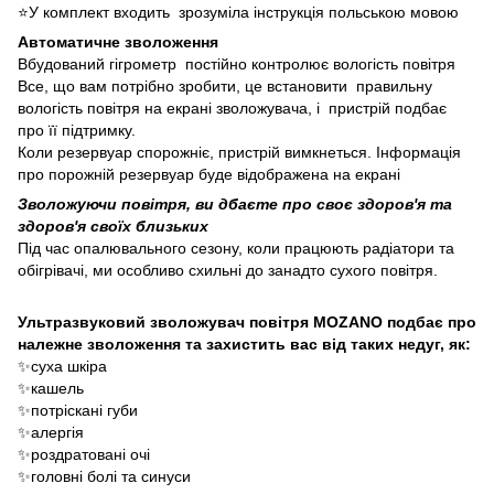
⭐У комплект входить зрозуміла інструкція польською мовою
Автоматичне зволоження
Вбудований гігрометр постійно контролює вологість повітря
Все, що вам потрібно зробити, це встановити правильну
вологість повітря на екрані зволожувача, і пристрій подбає
про її підтримку.
Коли резервуар спорожніє, пристрій вимкнеться. Інформація
про порожній резервуар буде відображена на екрані
Зволожуючи повітря, ви дбаєте про своє здоров'я та
здоров'я своїх близьких
Під час опалювального сезону, коли працюють радіатори та
обігрівачі, ми особливо схильні до занадто сухого повітря.
Ультразвуковий зволожувач повітря MOZANO подбає про
належне зволоження та захистить вас від таких недуг, як:
✨суха шкіра
✨кашель
✨потріскані губи
✨алергія
✨роздратовані очі
✨головні болі та синуси