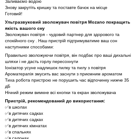
Заливаємо водою
Знову закрутіть кришку та поставте бачок на місце
Готовий!
Ультразвуковий зволожувач повітря Mozano покращить
якість вашого сну
Зволожувач повітря - чудовий партнер для здорового та
спокійного сну . Наш пристрій підтримуватиме ваш сон
наступними способами:
Правильно зволожуючи повітря, він подбає про ваші дихальні
шляхи і не дасть горлу пересохнути
Іонізатор усуне надлишок пилку та пилу з повітря
Ароматерапія змусить вас заснути з приємним ароматом
Тиха робота пристрою не порушить час відпочинку нижче 35
дБ
Нічний режим вимкне всі кнопки та екран зволожувача
Пристрій, рекомендований до використання:
✅в школах
✅в дитячих садках
✅в дитячих садках
✅в дитячих кімнатах
✅в спальнях
✅в салонах