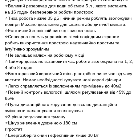
⭐Великий резервуар для води об'ємом 5 л , якого вистачить
на 16 годин безперервної роботи пристрою
⭐Тиха робота нижче 35 дБ і нічний режим роблять зволожувач
повітря Mozano ідеальним для спальні або дитячої кімнати.
⭐Естетичний зовнішній вигляд і висока якість
⭐Сенсорна панель управління зі світлодіодним екраном
робить використання пристрою надзвичайно простим та
інтуїтивно зрозумілим
⭐Не залишає калюж на робочому місці
⭐Таймер дозволяє встановити час роботи зволожувача на 1, 2,
4 або 8 годин.
⭐Багаторазовий керамічний фільтр потрібно лише час від часу
чистити. Немає необхідності купувати нові дорогі фільтри.
⭐Легко справляється із зволоженням приміщень до 40м2
⭐Повний контроль вологості шляхом регулювання від 45% до
85%
⭐Пульт дистанційного керування дозволяє дистанційно
змінювати налаштування зволожувача
⭐3 рівня регулювання туману
⭐Шнур живлення довжиною 180 см
гігростат
⭐Енергозберігаючий і ефективний лише 30 Вт