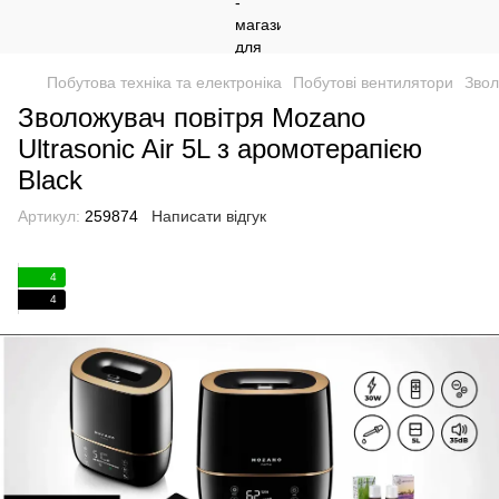
Побутова техніка та електроніка
Побутові вентилятори
Звол
Зволожувач повітря Mozano
Ultrasonic Air 5L з аромотерапією
Black
Артикул:
259874
Написати відгук
4
4