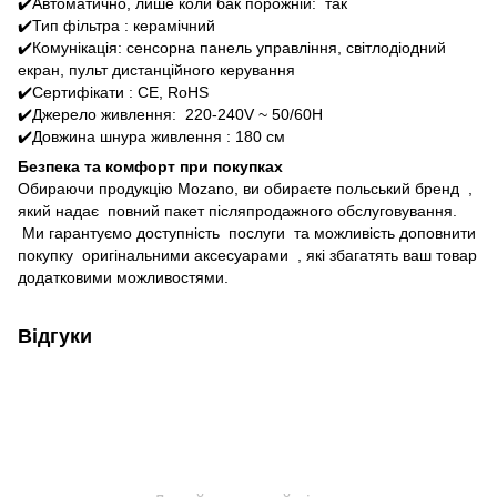
✔️Автоматично, лише коли бак порожній: так
✔️Тип фільтра : керамічний
✔️Комунікація: сенсорна панель управління, світлодіодний
екран, пульт дистанційного керування
✔️Сертифікати : CE, RoHS
✔️Джерело живлення: 220-240V ~ 50/60H
✔️Довжина шнура живлення : 180 см
Безпека та комфорт при покупках
Обираючи продукцію Mozano, ви обираєте польський бренд ,
який надає повний пакет післяпродажного обслуговування.
Ми гарантуємо доступність послуги та можливість доповнити
покупку оригінальними аксесуарами , які збагатять ваш товар
додатковими можливостями.
Відгуки