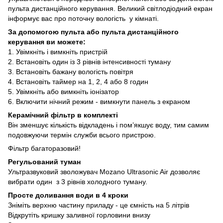
пульта дистанційного керування. Великий світлодіодний екран
інформує вас про поточну вологість у кімнаті.
За допомогою пульта або пульта дистанційного
керування ви можете:
1. Увімкніть і вимкніть пристрій
2. Встановіть один із 3 рівнів інтенсивності туману
3. Встановіть бажану вологість повітря
4. Встановіть таймер на 1, 2, 4 або 8 годин
5. Увімкніть або вимкніть іонізатор
6. Включити нічний режим - вимкнути панель з екраном
Керамічний фільтр в комплекті
Він зменшує кількість відкладень і пом’якшує воду, тим самим
подовжуючи термін служби всього пристрою.
Фільтр багаторазовий!
Регульований туман
Ультразвуковий зволожувач Mozano Ultrasonic Air дозволяє
вибрати один з 3 рівнів холодного туману.
Просте доливання води в 4 кроки
Зніміть верхню частину приладу - це ємність на 5 літрів
Відкрутіть кришку заливної горловини внизу