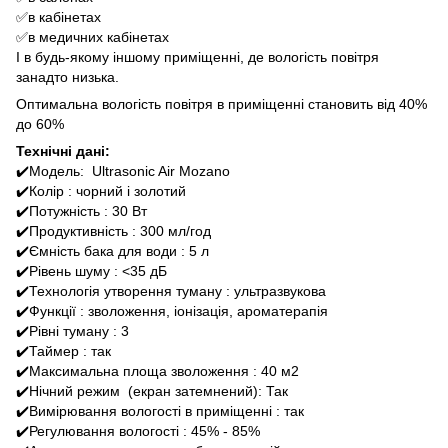
✅в кабінетах
✅в медичних кабінетах
І в будь-якому іншому приміщенні, де вологість повітря
занадто низька.
Оптимальна вологість повітря в приміщенні становить від 40%
до 60%
Технічні дані:
✔️Модель: Ultrasonic Air Mozano
✔️Колір : чорний і золотий
✔️Потужність : 30 Вт
✔️Продуктивність : 300 мл/год
✔️Ємність бака для води : 5 л
✔️Рівень шуму : <35 дБ
✔️Технологія утворення туману : ультразвукова
✔️Функції : зволоження, іонізація, ароматерапія
✔️Рівні туману : 3
✔️Таймер : так
✔️Максимальна площа зволоження : 40 м2
✔️Нічний режим (екран затемнений): Так
✔️Вимірювання вологості в приміщенні : так
✔️Регулювання вологості : 45% - 85%