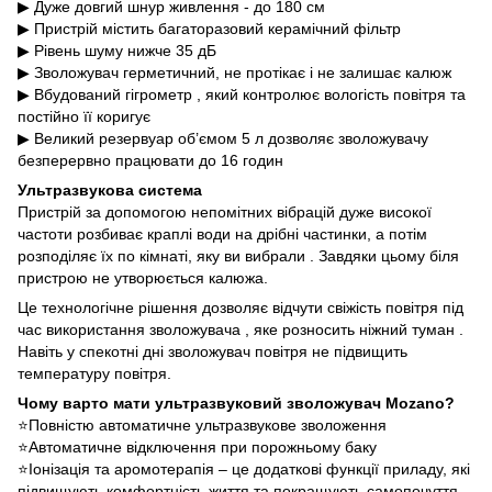
▶ Дуже довгий шнур живлення - до 180 см
▶ Пристрій містить багаторазовий керамічний фільтр
▶ Рівень шуму нижче 35 дБ
▶ Зволожувач герметичний, не протікає і не залишає калюж
▶ Вбудований гігрометр , який контролює вологість повітря та
постійно її коригує
▶ Великий резервуар об’ємом 5 л дозволяє зволожувачу
безперервно працювати до 16 годин
Ультразвукова система
Пристрій за допомогою непомітних вібрацій дуже високої
частоти розбиває краплі води на дрібні частинки, а потім
розподіляє їх по кімнаті, яку ви вибрали . Завдяки цьому біля
пристрою не утворюється калюжа.
Це технологічне рішення дозволяє відчути свіжість повітря під
час використання зволожувача , яке розносить ніжний туман .
Навіть у спекотні дні зволожувач повітря не підвищить
температуру повітря.
Чому варто мати ультразвуковий зволожувач Mozano?
⭐Повністю автоматичне ультразвукове зволоження
⭐Автоматичне відключення при порожньому баку
⭐Іонізація та аромотерапія – це додаткові функції приладу, які
підвищують комфортність життя та покращують самопочуття