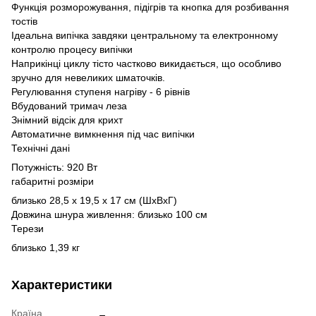
Функція розморожування, підігрів та кнопка для розбивання
тостів
Ідеальна випічка завдяки центральному та електронному
контролю процесу випічки
Наприкінці циклу тісто частково викидається, що особливо
зручно для невеликих шматочків.
Регулювання ступеня нагріву - 6 рівнів
Вбудований тримач леза
Знімний відсік для крихт
Автоматичне вимкнення під час випічки
Технічні дані
Потужність: 920 Вт
габаритні розміри
близько 28,5 х 19,5 х 17 см (ШхВхГ)
Довжина шнура живлення: близько 100 см
Терези
близько 1,39 кг
Характеристики
Країна