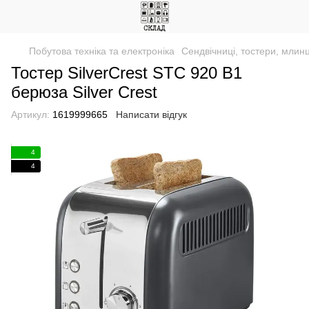
Побутова техніка та електроніка
Сендвічниці, тостери, млинц
Тостер SilverCrest STC 920 B1
берюза Silver Crest
Артикул:
1619999665
Написати відгук
4
4