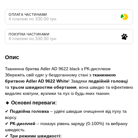
ОПЛАТА ЧАСТИНАМИ
4 платежі по 330.00 грн
ПОКУПКА ЧАСТИНАМИ
4 платежі по 330.00 грн
Опис
Тканинна бритва Adler AD 9622 black з РК-дисплеєм
Збережіть свій одяг у бездоганному стані з
тканинною
бритвою Adler AD 9622 White
! Завдяки
подвійній головці
та
трьом швидкостям обертання
, вона швидко та ефективно
видаляє ковтуни, вузлики та пух із будь-яких тканин.
🔹 Основні переваги:
✔
Подвійна головка
– удвічі швидше очищення від пуху та
ворсу.
✔
РК-дисплей
– показує рівень заряду (0-100%) та вибрану
швидкість.
✔
Три режими швидкості: