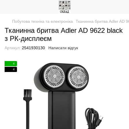
Побутова техніка та електроніка
Тканинна бритва Adler AD 9
Тканинна бритва Adler AD 9622 black
з РК-дисплеєм
Артикул:
2541930130
Написати відгук
4
4