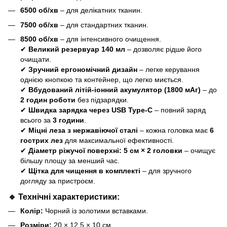
6500 об/хв
– для делікатних тканин.
7500 об/хв
– для стандартних тканин.
8500 об/хв
– для інтенсивного очищення.
✔
Великий резервуар 140 мл
– дозволяє рідше його
очищати.
✔
Зручний ергономічний дизайн
– легке керування
однією кнопкою та контейнер, що легко миється.
✔
Вбудований літій-іонний акумулятор (1800 мАг)
– до
2 годин роботи
без підзарядки.
✔
Швидка зарядка через USB Type-C
– повний заряд
всього за
3 години
.
✔
Міцні леза з нержавіючої сталі
– кожна головка має
6
гострих лез
для максимальної ефективності.
✔
Діаметр ріжучої поверхні: 5 см × 2 головки
– очищує
більшу площу за менший час.
✔
Щітка для чищення в комплекті
– для зручного
догляду за пристроєм.
🔹 Технічні характеристики:
Колір:
Чорний із золотими вставками.
Розміри:
20 × 12,5 × 10 см.