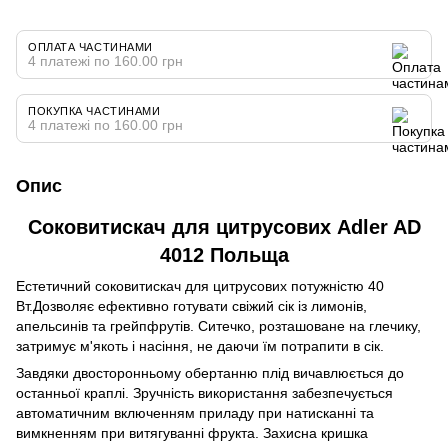
ОПЛАТА ЧАСТИНАМИ
4 платежі по 160.00 грн
ПОКУПКА ЧАСТИНАМИ
4 платежі по 160.00 грн
Опис
Соковитискач для цитрусових Adler AD
4012 Польща
Естетичний соковитискач для цитрусових потужністю 40
Вт.Дозволяє ефективно готувати свіжий сік із лимонів,
апельсинів та грейпфрутів. Ситечко, розташоване на глечику,
затримує м'якоть і насіння, не даючи їм потрапити в сік.
Завдяки двосторонньому обертанню плід вичавлюється до
останньої краплі. Зручність використання забезпечується
автоматичним включенням приладу при натисканні та
вимкненням при витягуванні фрукта. Захисна кришка