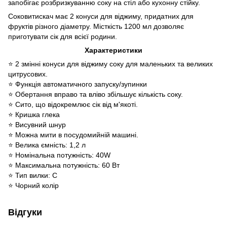
запобігає розбризкуванню соку на стіл або кухонну стійку.
Соковитискач має 2 конуси для віджиму, придатних для
фруктів різного діаметру. Місткість 1200 мл дозволяє
приготувати сік для всієї родини.
Характеристики
⭐ 2 змінні конуси для віджиму соку для маленьких та великих
цитрусових.
⭐ Функція автоматичного запуску/зупинки
⭐ Обертання вправо та вліво збільшує кількість соку.
⭐ Сито, що відокремлює сік від м'якоті.
⭐ Кришка глека
⭐ Висувний шнур
⭐ Можна мити в посудомийній машині.
⭐ Велика ємність: 1,2 л
⭐ Номінальна потужність: 40W
⭐ Максимальна потужність: 60 Вт
⭐ Тип вилки: C
⭐ Чорний колір
Відгуки