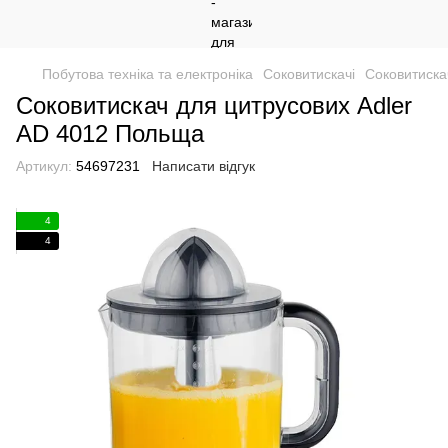
Побутова техніка та електроніка
Соковитискачі
Соковитиска
Соковитискач для цитрусових Adler
AD 4012 Польща
Артикул:
54697231
Написати відгук
4
4