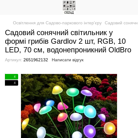
Освітлення для Садово-паркового інтер'єру
Садовий сонячни
Садовий сонячний світильник у
формі грибів Gardlov 2 шт, RGB, 10
LED, 70 см, водонепроникний OldBro
Артикул:
2651962132
Написати відгук
4
4