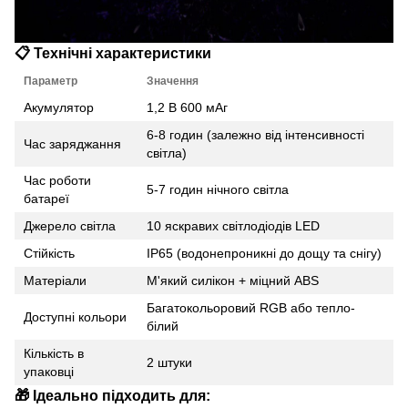
📋
Технічні характеристики
Параметр
Значення
Акумулятор
1,2 В 600 мАг
6-8 годин (залежно від інтенсивності
Час заряджання
світла)
Час роботи
5-7 годин нічного світла
батареї
Джерело світла
10 яскравих світлодіодів LED
Стійкість
IP65 (водонепроникні до дощу та снігу)
Матеріали
М'який силікон + міцний ABS
Багатокольоровий RGB або тепло-
Доступні кольори
білий
Кількість в
2 штуки
упаковці
🎁
Ідеально підходить для: