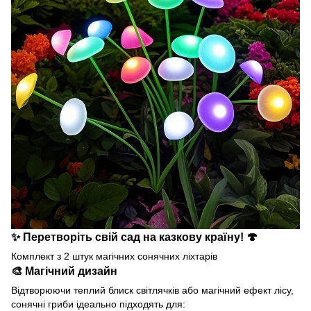
✨
Перетворіть свій сад на казкову країну!
🍄
Комплект з 2 штук магічних сонячних ліхтарів
🎨
Магічний дизайн
Відтворюючи теплий блиск світлячків або магічний ефект лісу,
сонячні гриби ідеально підходять для: