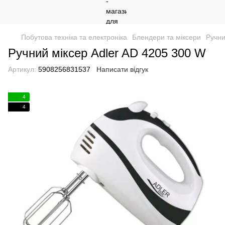
Побутова техніка та електроніка
Блендери та міксери
Ручни
Ручний міксер Adler AD 4205 300 W
Артикул:
5908256831537
Написати відгук
4
4