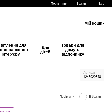
Порівняння
Бажання
Вхід
Мій кошик
вітлення для
Товари для
Для
ово-паркового
дому та
дітей
інтер'єру
відпочинку
Артикул
1245929348
Порівняти
В бажання