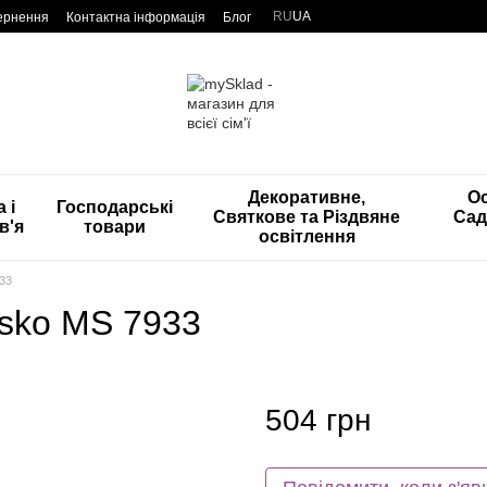
RU
UA
вернення
Контактна інформація
Блог
Декоративне,
Ос
 і
Господарські
Святкове та Різдвяне
Сад
в'я
товари
освітлення
33
sko MS 7933
504 грн