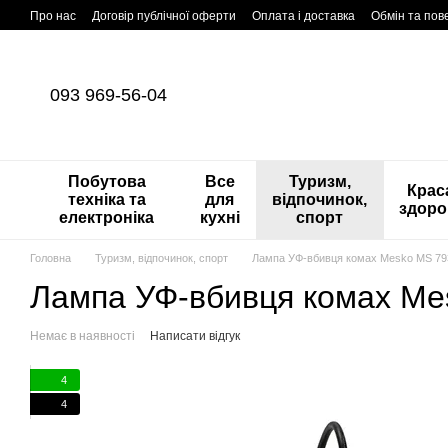
Перейти до основного контенту
Про нас
Договір публічної оферти
Оплата і доставка
Обмін та по
093 969-56-04
Побутова
Все
Туризм,
Краса
техніка та
для
відпочинок,
здоро
електроніка
кухні
спорт
Головна
Туризм, відпочинок, спорт
Лампа УФ-вбивця комах Mesko MS 79
Лампа УФ-вбивця комах Me
Немає в наявності
Написати відгук
4
4