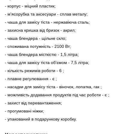
- корпус - міцний пластик;
- м'ясорубка та аксесуари - сплав металу;
- чаша для замісу тіста - нержавіюча сталь;
- захисна кришка від бризок - акрил;
- чаша блендера - щільне скло;
- споживана потужність - 2100 Вт;
- чаша блендера місткістю - 1,5 літра;
- чаша для замісу тіста об'ємом - 7,5 літра;
- кількість режимів роботи - 6 ;
- плавне регулювання - є ;
- насадки для замісу тіста - віночок, лопатка, гак ;
- можливість додавання продуктів під час роботи - є ;
- захист від перевантаження;
- прогумовані ніжки;
- упакований в подарункову коробку.