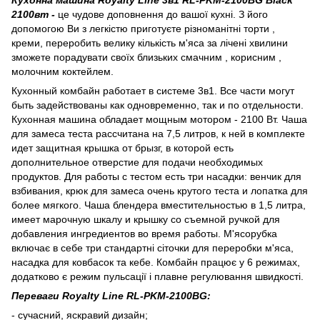
2100вт -
це чудове доповнення до вашої кухні. З його
допомогою Ви з легкістю приготуєте різноманітні торти ,
креми, переробить велику кількість м'яса за лічені хвилини
зможете порадувати своїх близьких смачним , корисним ,
молочним коктейлем.
Кухонный комбайн работает в системе 3в1. Все части могут
быть задействованы как одновременно, так и по отдельности.
Кухонная машина обладает мощным мотором - 2100 Вт. Чаша
для замеса теста рассчитана на 7,5 литров, к ней в комплекте
идет защитная крышка от брызг, в которой есть
дополнительное отверстие для подачи необходимых
продуктов. Для работы с тестом есть три насадки: венчик для
взбивания, крюк для замеса очень крутого теста и лопатка для
более мягкого. Чаша блендера вместительностью в 1,5 литра,
имеет марочную шкалу и крышку со съемной ручкой для
добавления ингредиентов во время работы. М'ясорубка
включає в себе три стандартні сіточки для переробки м'яса,
насадка для ковбасок та кебе. Комбайн працює у 6 режимах,
додатково є режим пульсації і плавне регулювання швидкості.
Переваги
Royalty Line RL-PKM-2100BG:
- сучасний, яскравий дизайн;