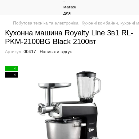
Побутова техніка та електроніка
Кухонні комбайни, кухонні 
Кухонна машина Royalty Line 3в1 RL-
PKM-2100BG Black 2100вт
Артикул:
00417
Написати відгук
4
4