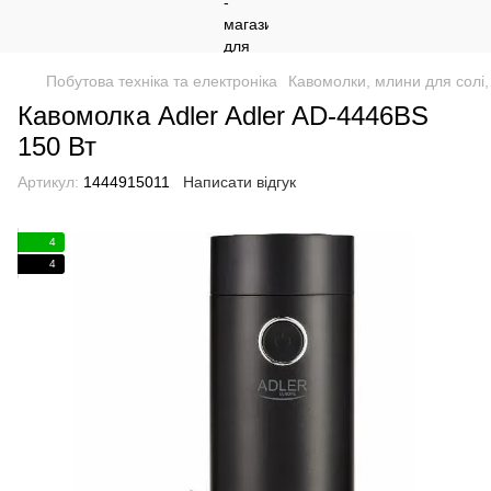
Побутова техніка та електроніка
Кавомолки, млини для солі,
Кавомолка Adler Adler AD-4446BS
150 Вт
Артикул:
1444915011
Написати відгук
4
4