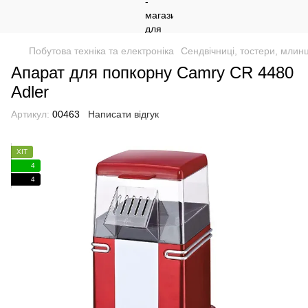
Побутова техніка та електроніка
Сендвічниці, тостери, млинц
Апарат для попкорну Camry CR 4480
Adler
Артикул:
00463
Написати відгук
ХІТ
4
4