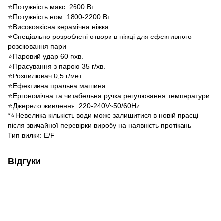
⭐Потужність макс. 2600 Вт
⭐Потужність ном. 1800-2200 Вт
⭐Високоякісна керамічна ніжка
⭐Спеціально розроблені отвори в ніжці для ефективного
розсіювання пари
⭐Паровий удар 60 г/хв.
⭐Прасування з парою 35 г/хв.
⭐Розпилювач 0,5 г/мет
⭐Ефективна пральна машина
⭐Ергономічна та читабельна ручка регулювання температури
⭐Джерело живлення: 220-240V~50/60Hz
*⭐Невелика кількість води може залишитися в новій прасці
після звичайної перевірки виробу на наявність протікань
Тип вилки: E/F
Відгуки