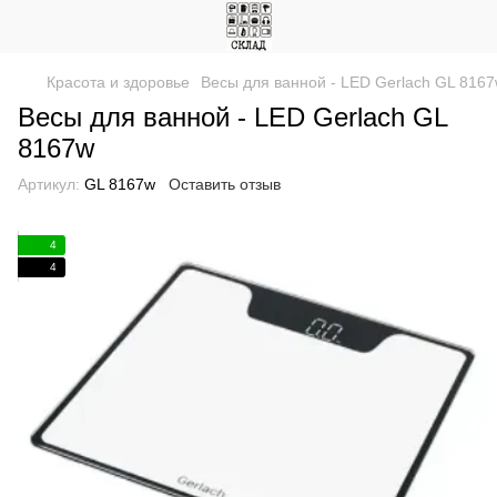
Красота и здоровье
Весы для ванной - LED Gerlach GL 816
Весы для ванной - LED Gerlach GL
8167w
Артикул:
GL 8167w
Оставить отзыв
4
4