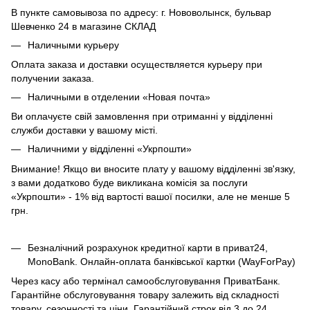
В пункте самовывоза по адресу: г. Нововолынск, бульвар
Шевченко 24 в магазине СКЛАД
Наличными курьеру
Оплата заказа и доставки осуществляется курьеру при
получении заказа.
Наличными в отделении «Новая почта»
Ви оплачуєте свій замовлення при отриманні у відділенні
служби доставки у вашому місті.
Наличними у відділенні «Укрпошти»
Внимание! Якщо ви вносите плату у вашому відділенні зв'язку,
з вами додатково буде викликана комісія за послуги
«Укрпошти» - 1% від вартості вашої посилки, але не менше 5
грн.
Безналічний розрахунок кредитної карти в приват24,
MonoBank. Онлайн-оплата банківської картки (WayForPay)
Через касу або термінал самообслуговування ПриватБанк.
Гарантійне обслуговування товару залежить від складності
товару, сезонності та ціни. Гарантійний строк від 3 до 24